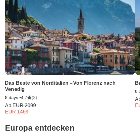
Das Beste von Norditalien – Von Florenz nach
B
Venedig
8 
8 days •
4,7
(3)
A
Ab
EUR 2099
E
EUR 1469
Europa entdecken