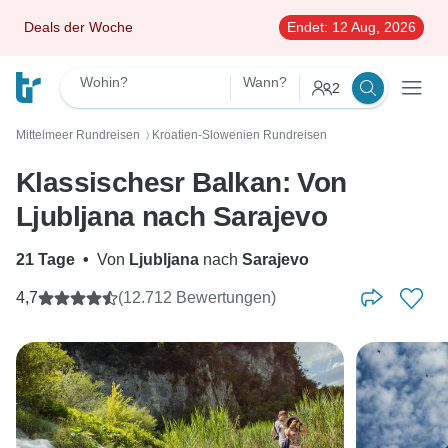
Deals der Woche
Endet:
12 Aug, 2026
Wohin?
Wann?
2
Mittelmeer Rundreisen
Kroatien-Slowenien Rundreisen
〉
Klassischesr Balkan: Von
Ljubljana nach Sarajevo
21 Tage
•
Von
Ljubljana
nach
Sarajevo
4,7
(12.712 Bewertungen)