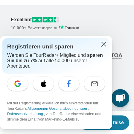
Excellent
10.000+
Bewertungen auf
Assoziiert mit
Registrieren und sparen
Werden Sie TourRadar+ Mitglied und
sparen
Sie bis zu 7%
auf alle 50.000 unserer
Abenteuer.
Unternehmen
Über uns
Mit der Registrierung erkläre ich mich einverstanden mit
Karriere
TourRadar's
Allgemeinen Geschäftsbedingungen
,
Jetzt bewerben!
Datenschutzerklärung
, von TourRadar einverstanden und
Ab
stimme dem Erhalt von Marketing-E-Mails zu.
Reisende
Termine & Preise
€
5.649
per person
Abenteuer gewinnen
Jetzt mitmachen!