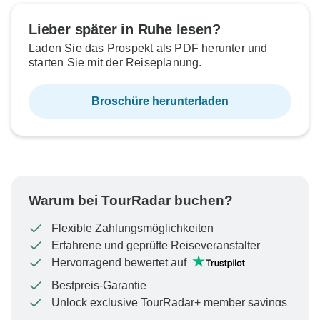
Ausgebucht
Ausgebucht
Ausgebucht
Ausgebucht
Ausgebucht
Ausgebucht
Lieber später in Ruhe lesen?
Laden Sie das Prospekt als PDF herunter und
€5.649
€5.649
€5.419
€5.419
€5.419
€5.179
Ab:
Ab:
Ab:
Ab:
Ab:
Ab:
per person
per person
per person
per person
per person
per person
starten Sie mit der Reiseplanung.
Broschüre herunterladen
Warum bei TourRadar buchen?
Flexible Zahlungsmöglichkeiten
Erfahrene und geprüfte Reiseveranstalter
Hervorragend bewertet auf
Bestpreis-Garantie
Unlock exclusive TourRadar+ member savings