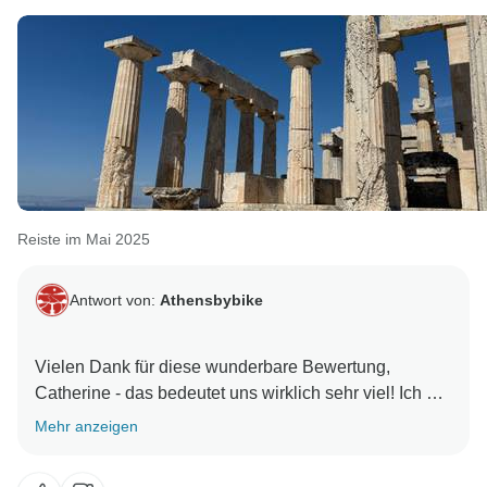
Reiste im Mai 2025
Antwort von:
Athensbybike
Vielen Dank für diese wunderbare Bewertung,
Catherine - das bedeutet uns wirklich sehr viel! Ich bin
so froh, dass Sie die Mischung aus Radfahren,
Mehr anzeigen
Wandern, Schwimmen und natürlich die fantastische
griechische Küche und Aussicht genossen haben. Sie