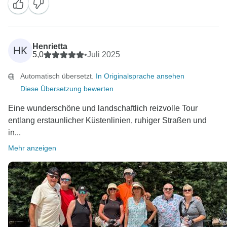
wissen, wie gerne ich mit Ihnen gefahren bin! Ich freue
mich schon auf unser nächstes gemeinsames
Abenteuer!
Henrietta
HK
5,0
•
Juli 2025
Automatisch übersetzt.
In Originalsprache ansehen
Diese Übersetzung bewerten
Eine wunderschöne und landschaftlich reizvolle Tour
entlang erstaunlicher Küstenlinien, ruhiger Straßen und
in...
Mehr anzeigen