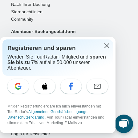
Nach Ihrer Buchung
Stornorichtlinien
Community
Abenteuer-Buchungsplattform
Organisierte Abenteuer erklärt
Registrieren und sparen
Vernetzte Geschäftslösungen
Werden Sie TourRadar+ Mitglied und
sparen
Reiseveranstalter
Sie bis zu 7%
auf alle 50.000 unserer
Abenteuer.
Erfolgreiches Business aufbauen
Zahlungslösungen
Sichtbarkeit erhöhen
Maximieren Sie Direktbuchungen
Login für Veranstalter
Mit der Registrierung erkläre ich mich einverstanden mit
Reiseleitung
TourRadar's
Allgemeinen Geschäftsbedingungen
,
Datenschutzerklärung
, von TourRadar einverstanden und
Reiseführer des Jahres
stimme dem Erhalt von Marketing-E-Mails zu.
Als Reiseführer registrieren
Login für Reiseleiter