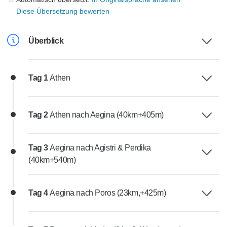
Diese Übersetzung bewerten
Überblick
Tag 1
Athen
Tag 2
Athen nach Aegina (40km+405m)
Tag 3
Aegina nach Agistri & Perdika
(40km+540m)
Tag 4
Aegina nach Poros (23km,+425m)