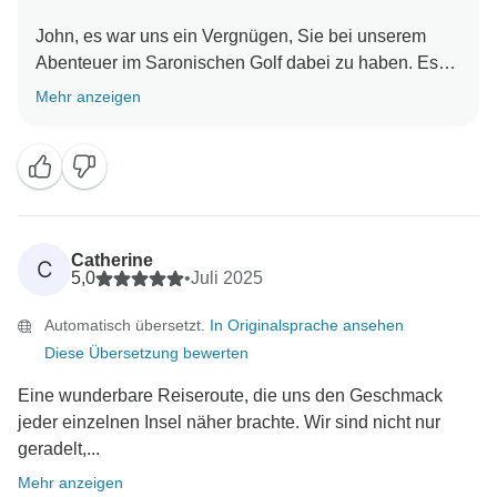
John, es war uns ein Vergnügen, Sie bei unserem
Abenteuer im Saronischen Golf dabei zu haben. Es
freut uns sehr, dass Sie die Inseln und die
Mehr anzeigen
Gesellschaft unserer Reiseleiter genossen haben. Ihr
Feedback bedeutet unserem Team sehr viel und wir
hoffen, Sie bald wieder zu einem weiteren
Catherine
C
5,0
•
Juli 2025
Automatisch übersetzt.
In Originalsprache ansehen
Diese Übersetzung bewerten
Eine wunderbare Reiseroute, die uns den Geschmack
jeder einzelnen Insel näher brachte. Wir sind nicht nur
geradelt,...
Mehr anzeigen