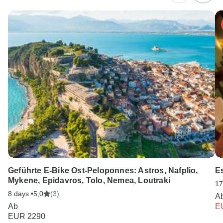
Unser Serviceteam ist 24 Stunden an 7 Tagen der Woche
für Sie da.
Geführte E-Bike Ost-Peloponnes: Astros, Nafplio,
Es
Mykene, Epidavros, Tolo, Nemea, Loutraki
17
8 days •
5,0
(3)
A
Ab
E
EUR 2290