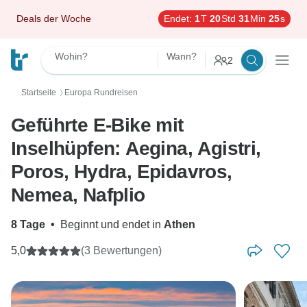
Deals der Woche
Endet:
1
T
20
Std
31
Min
24
s
Wohin?
Wann?
2
Startseite
Europa Rundreisen
〉
Geführte E-Bike mit
Inselhüpfen: Aegina, Agistri,
Poros, Hydra, Epidavros,
Nemea, Nafplio
8 Tage
•
Beginnt und endet in
Athen
5,0
(3 Bewertungen)