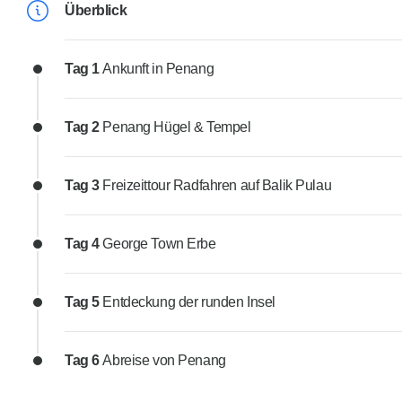
Überblick
Tag 1
Ankunft in Penang
Tag 2
Penang Hügel & Tempel
Tag 3
Freizeittour Radfahren auf Balik Pulau
Tag 4
George Town Erbe
Tag 5
Entdeckung der runden Insel
Tag 6
Abreise von Penang