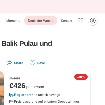
Momente
Deals der Woche
Kontakt
 Balik Pulau und
Share
Save
-30%
Ab
€609
€
426
per person
Registrieren
to unlock savings
Preis basierend auf privatem Doppelzimmer