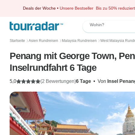
Deals der Woche
•
Unsere Bestseller
Bis zu 50% reduziert
Wohin?
Startseite
Asien Rundreisen
Malaysia Rundreisen
West Malaysia Rund
〉
〉
〉
Penang mit George Town, Pena
Inselrundfahrt 6 Tage
5,0
(2 Bewertungen)
6 Tage
•
Von
Insel Penan