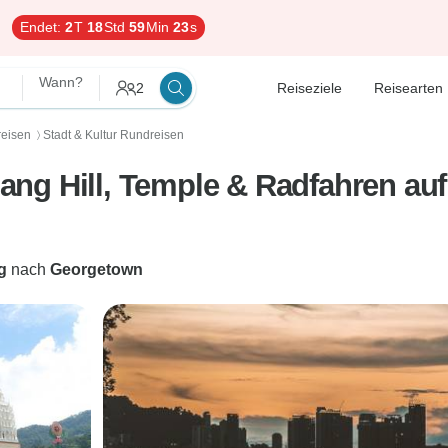
Endet:
2
T
18
Std
59
Min
22
s
Wann?
2
Reiseziele
Reisearten
reisen
Stadt & Kultur Rundreisen
〉
ng Hill, Temple & Radfahren auf
g
nach
Georgetown