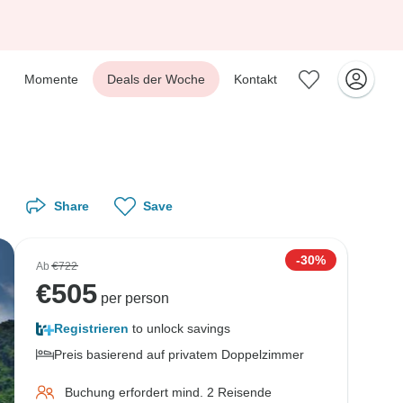
Momente
Deals der Woche
Kontakt
Share
Save
-30%
Ab
€722
€
505
per person
Registrieren
to unlock savings
Preis basierend auf privatem Doppelzimmer
Buchung erfordert mind. 2 Reisende