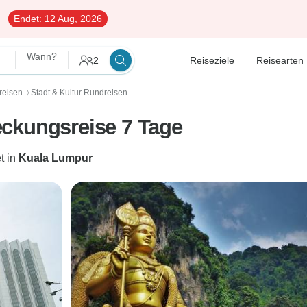
Endet:
12 Aug, 2026
Wann?
2
Reiseziele
Reisearten
reisen
Stadt & Kultur Rundreisen
〉
ckungsreise 7 Tage
t in
Kuala Lumpur