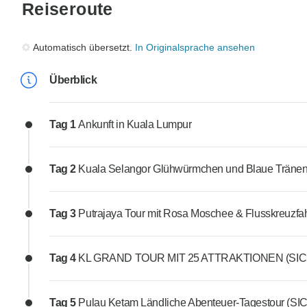
Reiseroute
Automatisch übersetzt.
In Originalsprache ansehen
Überblick
Tag 1
Ankunft in Kuala Lumpur
Tag 2
Kuala Selangor Glühwürmchen und Blaue Tränen T
Tag 3
Putrajaya Tour mit Rosa Moschee & Flusskreuzfah
Tag 4
KL GRAND TOUR MIT 25 ATTRAKTIONEN (SIC - J
Tag 5
Pulau Ketam Ländliche Abenteuer-Tagestour (SIC