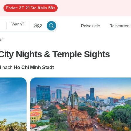
Endet:
2
T
21
Std
8
Min
57
s
Wann?
2
Reiseziele
Reisearten
en
 City Nights & Temple Sights
d
nach
Ho Chi Minh Stadt