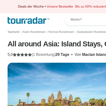
Deals der Woche
•
Unsere Bestseller
Bis zu 50% reduziert
Wohin?
Startseite
Asien Rundreisen
Fernost Rundreisen
Südostasien Rundreis
〉
〉
〉
All around Asia: Island Stays,
5,0
(1 Bewertung)
29 Tage
•
Von
Mactan Islan