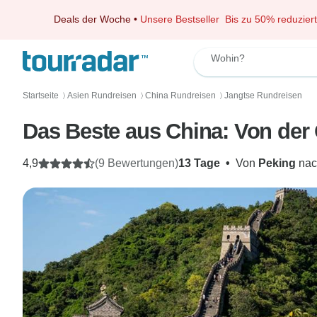
Deals der Woche
•
Unsere Bestseller
Bis zu 50% reduziert
Wohin?
Startseite
Asien Rundreisen
China Rundreisen
Jangtse Rundreisen
〉
〉
〉
Das Beste aus China: Von der
4,9
(9 Bewertungen)
13 Tage
•
Von
Peking
na