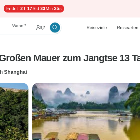
Endet:
2
T
17
Std
33
Min
24
s
Wann?
2
Reiseziele
Reisearten
 Großen Mauer zum Jangtse 13 T
ch
Shanghai