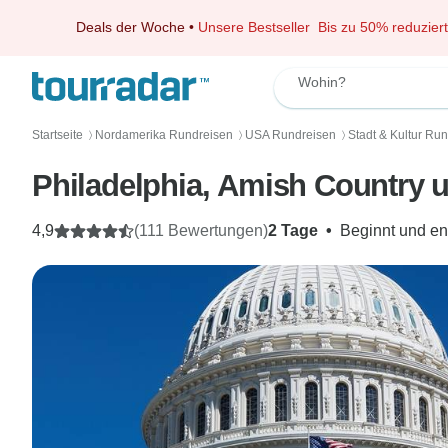
Deals der Woche
•
Unsere Bestseller
Bis zu 50% reduziert
Wohin?
Startseite
Nordamerika Rundreisen
USA Rundreisen
Stadt & Kultur Ru
〉
〉
〉
Philadelphia, Amish Country 
4,9
(111 Bewertungen)
2 Tage
•
Beginnt und en