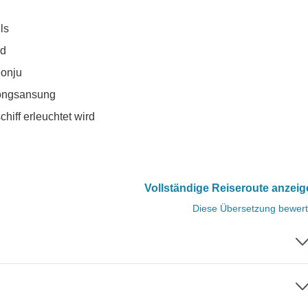
ls
nd
eonju
bongsansung
ff erleuchtet wird
Vollständige Reiseroute anzei
Diese Übersetzung bewer