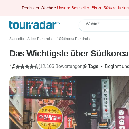
Deals der Woche
•
Unsere Bestseller
Bis zu 50% reduziert
Wohin?
Startseite
Asien Rundreisen
Südkorea Rundreisen
〉
〉
Das Wichtigste über Südkorea 
4,5
(12.106 Bewertungen)
9 Tage
•
Beginnt und