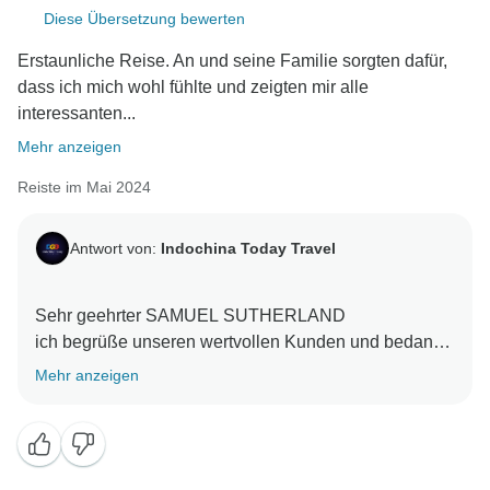
Diese Übersetzung bewerten
Erstaunliche Reise. An und seine Familie sorgten dafür,
dass ich mich wohl fühlte und zeigten mir alle
interessanten...
Mehr anzeigen
Reiste im Mai 2024
Antwort von:
Indochina Today Travel
Sehr geehrter SAMUEL SUTHERLAND
ich begrüße unseren wertvollen Kunden und bedanke
mich aufrichtig für Ihre warmen und schönen
Mehr anzeigen
Bemerkungen. Es freut uns sehr zu wissen, dass der
Service Ihren Erwartungen entsprochen hat. Im
Namen meines gesamten Teams möchte ich Ihnen
meinen aufrichtigen Dank aussprechen. Ich hoffe,