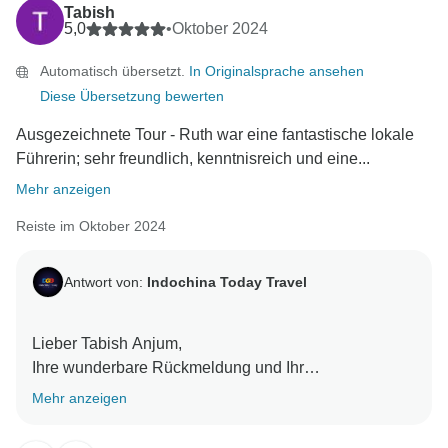
Tabish
5,0
•
Oktober 2024
Automatisch übersetzt.
In Originalsprache ansehen
Diese Übersetzung bewerten
Ausgezeichnete Tour - Ruth war eine fantastische lokale
Führerin; sehr freundlich, kenntnisreich und eine...
Mehr anzeigen
Reiste im Oktober 2024
Antwort von:
Indochina Today Travel
Lieber Tabish Anjum,
Ihre wunderbare Rückmeldung und Ihr
Erfahrungsaustausch mit unserem Team sind
Mehr anzeigen
erstaunlich. Wir geben Tag für Tag unser Bestes, um
alle Kundenerwartungen zu erfüllen.