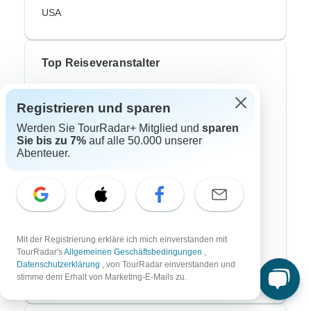
USA
Top Reiseveranstalter
ASI Reisen
Registrieren und sparen
Bavaria Fernreisen
Werden Sie TourRadar+ Mitglied und
sparen
Sie bis zu 7%
auf alle 50.000 unserer
Chamäleon
Abenteuer.
DERTour
DIAMIR Erlebnisreisen
Journaway
Mit der Registrierung erkläre ich mich einverstanden mit
Lüftner Cruises
TourRadar's
Allgemeinen Geschäftsbedingungen
,
Datenschutzerklärung
, von TourRadar einverstanden und
SKR Reisen
stimme dem Erhalt von Marketing-E-Mails zu.