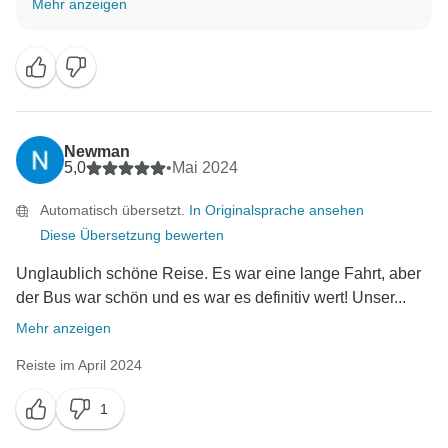
Mehr anzeigen
Bemerkungen. Es freut uns sehr zu wissen, dass der
Service Ihren Erwartungen entsprochen hat. Ich
möchte Ihnen im Namen meines gesamten Personals
herzlich danken. Ich hoffe, dass wir bald die
Gelegenheit haben werden, Sie erneut zu bedienen
und Sie wieder in unserer Familie willkommen zu
Newman
heißen. Ich möchte Ihnen noch einmal für Ihre
5,0
•
Mai 2024
unerschütterliche Unterstützung danken und wünsche
Automatisch übersetzt.
In Originalsprache ansehen
Ihnen eine unglaubliche Zukunft mit Liebe.
Diese Übersetzung bewerten
Indochina Today Travel Kundenservice.
Unglaublich schöne Reise. Es war eine lange Fahrt, aber
der Bus war schön und es war es definitiv wert! Unser...
Mehr anzeigen
Reiste im April 2024
1