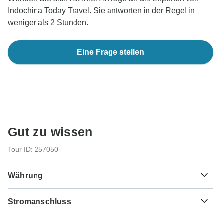
Indochina Today Travel. Sie antworten in der Regel in
weniger als 2 Stunden.
Eine Frage stellen
Gut zu wissen
Tour ID: 257050
Währung
Stromanschluss
₫
Dong
Vietnam
Als Reisender aus Deutschland, Österreich, Schweiz