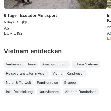
6 Tage - Ecuador Multisport
I
K
6 days •
4,8
(6)
22
Ab
EUR 1492
A
E
Vietnam entdecken
Vietnam von Hanoi
Small group tour
3 Tage Vietnam
Reiseveranstalter in Asien
Vietnam Rundreisen
Natur & Tierwelt
Familienreise
Gruppe
Inkl. Reiseleitung
Nordvietnam
Vietnam Rundreisen