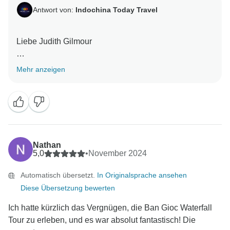
Antwort von:
Indochina Today Travel
Liebe Judith Gilmour
vielen Dank, dass Sie sich die Zeit genommen haben,
Mehr anzeigen
Ihre Erfahrungen mit dem 3-tägigen Ban Gioc
Wonderful Waterfall zu teilen. Es freut uns sehr zu
hören, dass der Service Ihren Erwartungen entsprach.
Das ist ein großer Ansporn für alle unsere Mitarbeiter,
ihre hervorragenden Leistungen beizubehalten.
Nathan
Nochmals vielen Dank, dass Sie Ihre Zeit mit uns
5,0
•
November 2024
verbracht haben, und wir freuen uns darauf, Sie bald
Automatisch übersetzt.
In Originalsprache ansehen
wiederzusehen.
Diese Übersetzung bewerten
Mit freundlichen Grüßen
Ich hatte kürzlich das Vergnügen, die Ban Gioc Waterfall
Tour zu erleben, und es war absolut fantastisch! Die