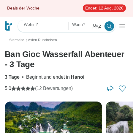
Deals der Woche
Endet:
12 Aug, 2026
Wohin?
Wann?
2
Startseite
Asien Rundreisen
〉
Ban Gioc Wasserfall Abenteuer
- 3 Tage
3 Tage
•
Beginnt und endet in
Hanoi
5,0
(12 Bewertungen)