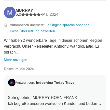
dass wir bald die Gelegenheit haben werden, Sie
erneut zu bedienen und Sie wieder in unserer Familie
MURRAY
willkommen zu heißen. Ich möchte Ihnen noch einmal
5,0
•
Mai 2024
für Ihre unerschütterliche Unterstützung danken und
Automatisch übersetzt.
In Originalsprache ansehen
wünsche Ihnen eine unglaubliche Zukunft mit Liebe.
Diese Übersetzung bewerten
Indochina Today Travel Kundenservice.
Wir haben 2 wunderbare Tage in dieser schönen Region
verbracht. Unser Reiseleiter, Anthony, war großartig. Er
sprach...
Mehr anzeigen
Reiste im Mai 2024
Antwort von:
Indochina Today Travel
Sehr geehrter MURRAY HORN FRANK
Ich begrüße unseren wertvollen Kunden und bedanke
mich aufrichtig für Ihre warmen und schönen