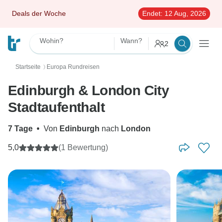
Deals der Woche
Endet:
12 Aug, 2026
Wohin?
Wann?
2
Startseite
Europa Rundreisen
〉
Edinburgh & London City
Stadtaufenthalt
7 Tage
•
Von
Edinburgh
nach
London
5,0
(1 Bewertung)