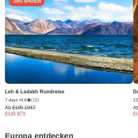
-50% SPAREN
für Sie da.
Leh & Ladakh Rundreise
D
7 days •
4,6
(10)
12
Ab
EUR 1947
A
EUR 973
E
Europa entdecken