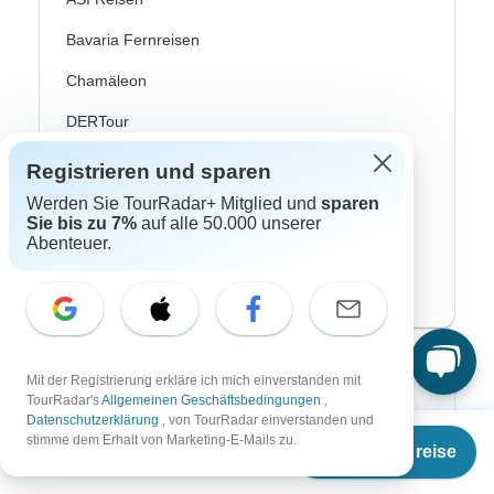
Bavaria Fernreisen
Chamäleon
DERTour
DIAMIR Erlebnisreisen
Registrieren und sparen
Werden Sie TourRadar+ Mitglied und
sparen
Journaway
Sie bis zu 7%
auf alle 50.000 unserer
Abenteuer.
Lüftner Cruises
SKR Reisen
Top Reisearten
Mit der Registrierung erkläre ich mich einverstanden mit
TourRadar's
Allgemeinen Geschäftsbedingungen
,
Abenteuerreisen
Datenschutzerklärung
, von TourRadar einverstanden und
Ab
stimme dem Erhalt von Marketing-E-Mails zu.
Termine & Preise
€
1.513
Afrika Safari
per person