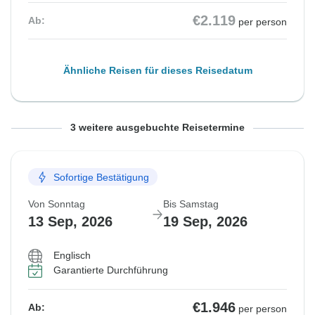
€2.119
Ab:
per person
Ähnliche Reisen für dieses Reisedatum
Von Sonntag
Von Sonntag
Von Sonntag
Bis Samstag
Bis Samstag
Bis Samstag
3 weitere ausgebuchte Reisetermine
23 Aug, 2026
30 Aug, 2026
6 Sep, 2026
29 Aug, 2026
5 Sep, 2026
12 Sep, 2026
Sofortige Bestätigung
Ausgebucht
Ausgebucht
Ausgebucht
Von Sonntag
Bis Samstag
€2.119
€2.119
€1.946
Ab:
Ab:
Ab:
per person
per person
per person
13 Sep, 2026
19 Sep, 2026
Englisch
Ähnliche Reisen für dieses Reisedatum
Ähnliche Reisen für dieses Reisedatum
Ähnliche Reisen für dieses Reisedatum
Garantierte Durchführung
€1.946
Ab:
per person