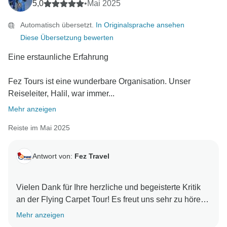
5,0
•
Mai 2025
Automatisch übersetzt.
In Originalsprache ansehen
Diese Übersetzung bewerten
Eine erstaunliche Erfahrung
Fez Tours ist eine wunderbare Organisation. Unser
Reiseleiter, Halil, war immer...
Mehr anzeigen
Reiste im Mai 2025
Antwort von:
Fez Travel
Vielen Dank für Ihre herzliche und begeisterte Kritik
an der Flying Carpet Tour! Es freut uns sehr zu hören,
dass Halils Professionalität, sein Humor und sein
Mehr anzeigen
Engagement einen so positiven Einfluss auf Ihre