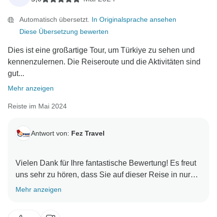
hoffen, Sie in Zukunft bei weiteren unglaublichen
Automatisch übersetzt.
In Originalsprache ansehen
Diese Übersetzung bewerten
Dies ist eine großartige Tour, um Türkiye zu sehen und
kennenzulernen. Die Reiseroute und die Aktivitäten sind
gut...
Mehr anzeigen
Reiste im Mai 2024
Antwort von:
Fez Travel
Vielen Dank für Ihre fantastische Bewertung! Es freut
uns sehr zu hören, dass Sie auf dieser Reise in nur
zwei Wochen so viel von der Türkei erleben konnten
Mehr anzeigen
und dass Sie die Reiseroute und die Aktivitäten als
gut durchdacht empfanden. Es ist schön zu wissen,