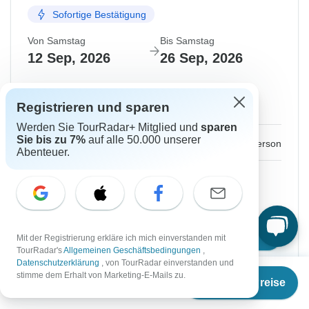
Sofortige Bestätigung
Von Samstag
Bis Samstag
12 Sep, 2026
26 Sep, 2026
Englisch
Registrieren und sparen
Sehr beliebt
Werden Sie TourRadar+ Mitglied und
sparen
Sie bis zu 7%
auf alle 50.000 unserer
€3.749
Ab:
per person
Abenteuer.
Registrieren
to unlock savings
Preis basierend auf privatem Doppelzimmer
Reisetermin wählen
Mit der Registrierung erkläre ich mich einverstanden mit
TourRadar's
Allgemeinen Geschäftsbedingungen
,
Datenschutzerklärung
, von TourRadar einverstanden und
Ab
stimme dem Erhalt von Marketing-E-Mails zu.
Termine & Preise
€
3.749
per person