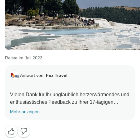
Reiste im Juli 2023
Antwort von:
Fez Travel
Vielen Dank für Ihr unglaublich herzerwärmendes und
enthusiastisches Feedback zu Ihrer 17-tägigen
Fliegender-Teppich-Tour durch die Türkei mit Fez
Mehr anzeigen
Travel. Es freut uns sehr zu hören, dass Ihre Erfahrung
einfach fantastisch war und dass unser Reiseleiter
Osman eine so wichtige Rolle dabei gespielt hat, sie
unvergesslich zu machen. Osmans Leidenschaft für