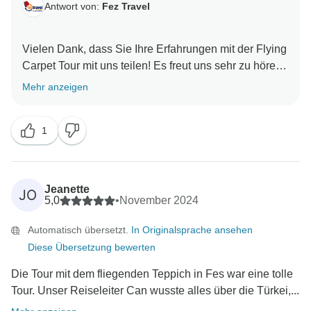
Antwort von:
Fez Travel
Vielen Dank, dass Sie Ihre Erfahrungen mit der Flying
Carpet Tour mit uns teilen! Es freut uns sehr zu hören,
dass es eines Ihrer Lieblingsabenteuer war und dass
Mehr anzeigen
Sie dank des Tempos der Tour jeden Tag genießen
konnten, ohne sich gehetzt zu fühlen.
1
Es ist wunderbar zu wissen, dass Sie die Mischung
aus geführten Aktivitäten, Zeit für eigene
Erkundungen und die einzigartigen Unterkünfte
entlang der Strecke zu schätzen wussten. Wir freuen
Jeanette
JO
uns besonders darüber, dass Can einen so positiven
5,0
•
November 2024
Eindruck hinterlassen hat - sein Engagement, sein
Automatisch übersetzt.
In Originalsprache ansehen
Wissen und seine umsichtige Herangehensweise
Diese Übersetzung bewerten
machen jede Tour zu etwas ganz Besonderem. Wir
werden Ihre freundlichen Worte an ihn weiterleiten!
Die Tour mit dem fliegenden Teppich in Fes war eine tolle
Mit einer kleinen Gruppe zu reisen, kann die Reise in
Tour. Unser Reiseleiter Can wusste alles über die Türkei,...
der Tat noch unvergesslicher machen, und es ist