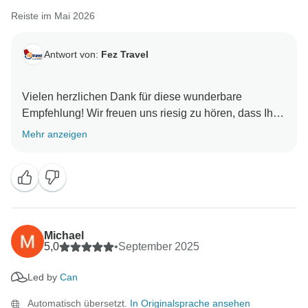
Reiste im Mai 2026
Antwort von:
Fez Travel
Vielen herzlichen Dank für diese wunderbare
Empfehlung! Wir freuen uns riesig zu hören, dass Ihre
Tour ein so erfolgreiches und unvergessliches
Mehr anzeigen
Erlebnis war.
Dass sich die Tour zu einem intimeren, privaten
Erlebnis entwickelt hat, ist immer ein fantastischer
Bonus. Wir sind sehr froh, dass Sie dadurch den
Luxus hatten, jeden Ort ganz in Ihrem eigenen Tempo
Michael
zu erkunden! Can wird unglaublich stolz sein, Ihre
5,0
•
September 2025
freundlichen Worte zu lesen. Can versteht es auf
Led by
Can
wunderbare Weise, Geschichte mit tiefgründigen,
fesselnden Hintergründen zum Leben zu erwecken,
Automatisch übersetzt.
In Originalsprache ansehen