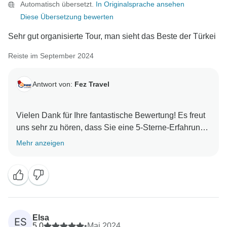
Automatisch übersetzt.
In Originalsprache ansehen
hoffen, Sie in Zukunft auf einem weiteren
Diese Übersetzung bewerten
Sehr gut organisierte Tour, man sieht das Beste der Türkei
Reiste im September 2024
Antwort von:
Fez Travel
Vielen Dank für Ihre fantastische Bewertung! Es freut
uns sehr zu hören, dass Sie eine 5-Sterne-Erfahrung
mit der Flying Carpet Tour hatten. Es ist schön zu
Mehr anzeigen
wissen, dass Sie alles - vom Transport und der
Unterkunft bis hin zu den Mahlzeiten und unserem
Reiseleiter - gut organisiert und angenehm fanden.
Wir freuen uns über Ihre freundlichen Worte und
danken Ihnen, dass Sie sich für uns entschieden
Elsa
ES
haben, um Ihnen das Beste der Türkei zu zeigen. Wir
5,0
•
Mai 2024