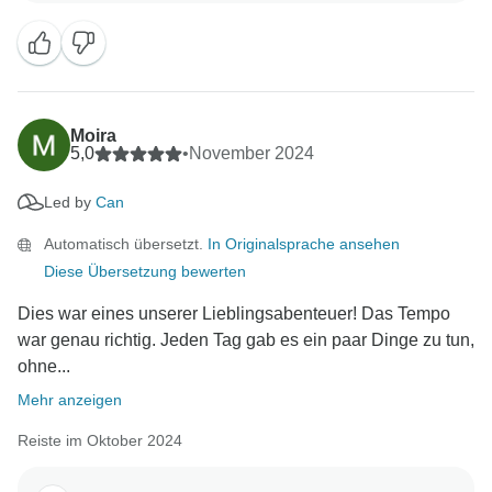
Erfahrung hatten - er ist wirklich ein Juwel, und wir
werden Ihre freundlichen Worte sicher weiterleiten.
Auch Dschingis wird sich freuen, dass seine
Bemühungen gewürdigt wurden.
Moira
Es ist wunderbar, dass Sie Ihre Reise durch die
5,0
•
November 2024
Türkiye genossen und dabei so viel gelernt haben. Es
Led by
Can
wäre uns eine große Ehre, Sie jederzeit wieder bei
uns begrüßen zu dürfen - Ihre Begeisterung bedeutet
Automatisch übersetzt.
In Originalsprache ansehen
Diese Übersetzung bewerten
Dies war eines unserer Lieblingsabenteuer! Das Tempo
war genau richtig. Jeden Tag gab es ein paar Dinge zu tun,
ohne...
Mehr anzeigen
Reiste im Oktober 2024