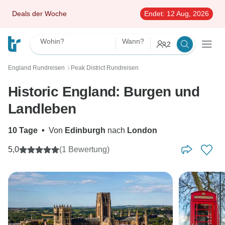
Deals der Woche
Endet:
12 Aug, 2026
Wohin?
Wann?
2
England Rundreisen
Peak District Rundreisen
〉
Historic England: Burgen und
Landleben
10 Tage
•
Von
Edinburgh
nach
London
5,0
(1 Bewertung)