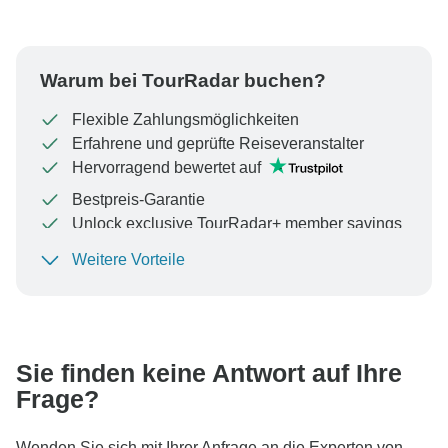
Warum bei TourRadar buchen?
Flexible Zahlungsmöglichkeiten
Erfahrene und geprüfte Reiseveranstalter
Hervorragend bewertet auf
Bestpreis-Garantie
Unlock exclusive TourRadar+ member savings
Weitere Vorteile
Um Ihre Zahlung zu schützen und sicherzustellen,
dass Ihre Buchung in Österreich bearbeitet wird,
überweisen Sie niemals Geld oder kommunizieren Sie
nicht außerhalb der TourRadar-Website oder -App.
Sie finden keine Antwort auf Ihre
Frage?
Wenden Sie sich mit Ihrer Anfrage an die Experten von