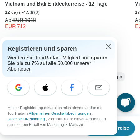
Vietnam und Bali Entdeckerreise - 12 Tage
V
12 days •
4,9
(8)
17
Ab
EUR 1018
A
EUR 712
E
Europa entdecken
Registrieren und sparen
Werden Sie TourRadar+ Mitglied und
sparen
Sie bis zu 7%
auf alle 50.000 unserer
Europa von Edinburgh
10 Tage Europa
Abenteuer.
Von Edinburgh bis London
Reiseveranstalter in Europa
England Rundreisen
Europa Rundreisen
Antike Wunder
Gruppe
Inkl. Reiseleitung
Busreise
Mit der Registrierung erkläre ich mich einverstanden mit
Schottland Rundreisen
TourRadar's
Allgemeinen Geschäftsbedingungen
,
Datenschutzerklärung
, von TourRadar einverstanden und
Ab
stimme dem Erhalt von Marketing-E-Mails zu.
Termine & Preise
€
3.431
per person