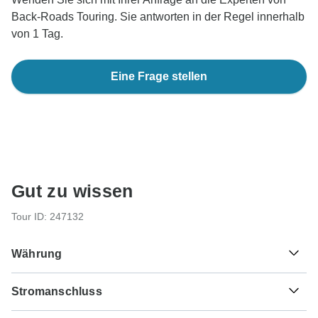
Back-Roads Touring. Sie antworten in der Regel innerhalb
von 1 Tag.
Eine Frage stellen
Gut zu wissen
Tour ID: 247132
Währung
Stromanschluss
£
Pfund Sterling
England und Schottland
Als Reisender aus Deutschland, Österreich, Schweiz