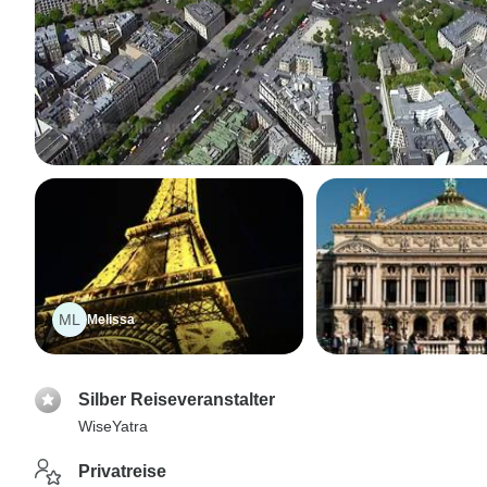
ML
Melissa
Silber Reiseveranstalter
WiseYatra
Privatreise