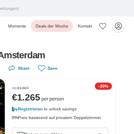
ertungen)
Momente
Deals der Woche
Kontakt
d Amsterdam
Share
Save
-30%
Ab
€1.807
€
1.265
per person
Registrieren
to unlock savings
Preis basierend auf privatem Doppelzimmer