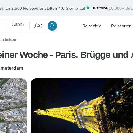
hl an 2.500 Reiseveranstaltern
4,6 Sterne auf
(10.000+ Bew
Wann?
2
Reiseziele
Reisearten
Rundreisen
einer Woche - Paris, Brügge un
msterdam