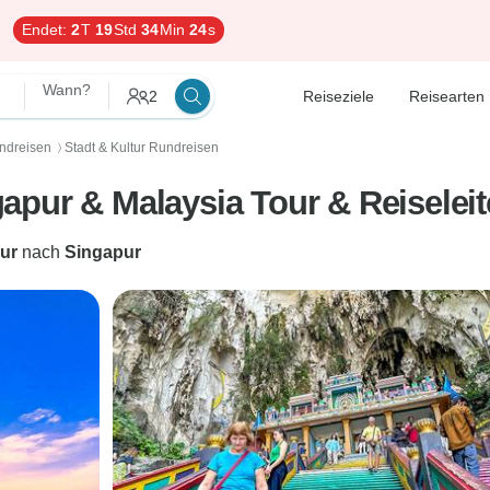
Endet:
2
T
19
Std
34
Min
23
s
Wann?
2
Reiseziele
Reisearten
ndreisen
Stadt & Kultur Rundreisen
〉
pur & Malaysia Tour & Reiseleit
ur
nach
Singapur