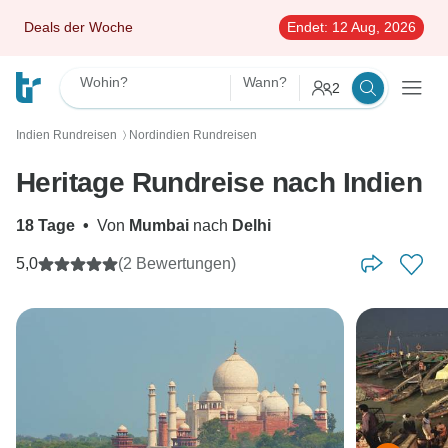
Deals der Woche
Endet:
12 Aug, 2026
Wohin?
Wann?
2
Indien Rundreisen
Nordindien Rundreisen
〉
Heritage Rundreise nach Indien
18 Tage
•
Von
Mumbai
nach
Delhi
5,0
(2 Bewertungen)