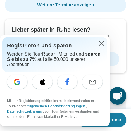
Weitere Termine anzeigen
Lieber später in Ruhe lesen?
Laden Sie das Prospekt als PDF herunter und
starten Sie mit der Reiseplanung.
Registrieren und sparen
Werden Sie TourRadar+ Mitglied und
sparen
Broschüre herunterladen
Sie bis zu 7%
auf alle 50.000 unserer
Abenteuer.
Warum bei TourRadar buchen?
Mit der Registrierung erkläre ich mich einverstanden mit
TourRadar's
Allgemeinen Geschäftsbedingungen
,
Flexible Zahlungsmöglichkeiten
Datenschutzerklärung
, von TourRadar einverstanden und
Ab
€4.387
stimme dem Erhalt von Marketing-E-Mails zu.
Erfahrene und geprüfte Reiseveranstalter
Termine & Preise
€
2.193
per person
Hervorragend bewertet auf