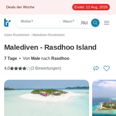
Deals der Woche
Endet:
12 Aug, 2026
Wohin?
Wann?
2
Asien Rundreisen
Malediven Rundreisen
〉
Malediven - Rasdhoo Island
7 Tage
•
Von
Male
nach
Rasdhoo
4,0
(3 Bewertungen)