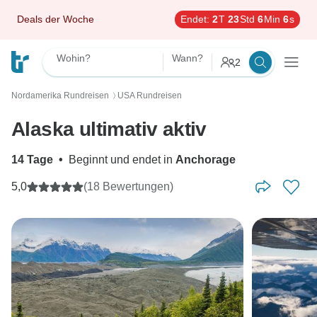
Deals der Woche
Endet:
2
T
23
Std
6
Min
5
s
Wohin?
Wann?
2
Nordamerika Rundreisen
USA Rundreisen
〉
Alaska ultimativ aktiv
14 Tage
•
Beginnt und endet in
Anchorage
5,0
(18 Bewertungen)