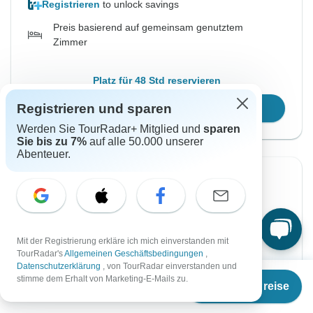
Registrieren
to unlock savings
Preis basierend auf gemeinsam genutztem
Zimmer
Platz für 48 Std reservieren
Registrieren und sparen
Reisetermin wählen
Werden Sie TourRadar+ Mitglied und
sparen
Sie bis zu 7%
auf alle 50.000 unserer
Abenteuer.
Sofortige Bestätigung
Von Montag
Bis Sonntag
2 Aug, 2027
15 Aug, 2027
Mit der Registrierung erkläre ich mich einverstanden mit
TourRadar's
Allgemeinen Geschäftsbedingungen
,
Englisch
Datenschutzerklärung
, von TourRadar einverstanden und
Ab
Garantierte Durchführung
stimme dem Erhalt von Marketing-E-Mails zu.
Termine & Preise
€
4.099
per person
€4.399
Ab: