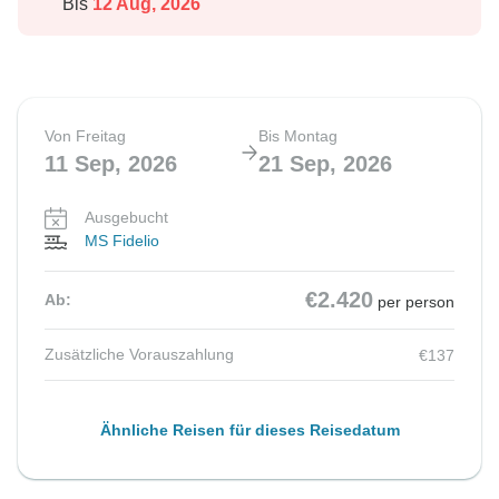
Bis
12 Aug, 2026
Vielen Dank, dass Sie uns Ihre Meinung mitgeteilt
haben, und wir hoffen, dass Sie in Zukunft wieder mit
uns auf Kreuzfahrt gehen werden.
Von Freitag
Bis Montag
Mit freundlichen Grüßen,
11 Sep, 2026
21 Sep, 2026
Ausgebucht
MS Fidelio
€2.420
Ab:
per person
Zusätzliche Vorauszahlung
€137
Ähnliche Reisen für dieses Reisedatum