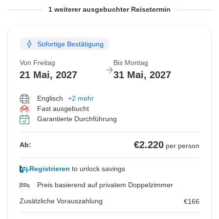
Von Donnerstag
Bis Sonntag
1 weiterer ausgebuchter Reisetermin
1 Okt, 2026
11 Okt, 2026
Sofortige Bestätigung
Ausgebucht
MS Fidelio
Von Freitag
Bis Montag
21 Mai, 2027
31 Mai, 2027
€2.960
Ab:
per person
Englisch
+2 mehr
Zusätzliche Vorauszahlung
€137
Fast ausgebucht
Garantierte Durchführung
Ähnliche Reisen für dieses Reisedatum
€2.220
Ab:
per person
Registrieren
to unlock savings
Preis basierend auf privatem Doppelzimmer
Zusätzliche Vorauszahlung
€166