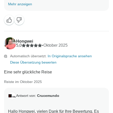
Es tut uns leid, dass Sie sich über den Teemangel,
Mehr anzeigen
das Personal an der Rezeption und die
eingeschränkte Unterhaltung beschwert haben. Als
wiederkehrender Kunde erhalten Sie bei Ihrem
nächsten Besuch eine Ermäßigung. Wir freuen uns
darauf, Sie wieder begrüßen zu dürfen. Beste Grüße,
Hongwei
5,0
•
Oktober 2025
Automatisch übersetzt.
In Originalsprache ansehen
Diese Übersetzung bewerten
Eine sehr glückliche Reise
Reiste im Oktober 2025
Antwort von:
Crucemundo
Hallo Hongwei, vielen Dank für Ihre Bewertung. Es