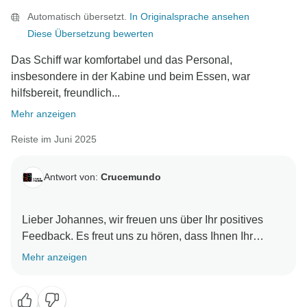
Automatisch übersetzt.
In Originalsprache ansehen
Diese Übersetzung bewerten
Das Schiff war komfortabel und das Personal,
insbesondere in der Kabine und beim Essen, war
hilfsbereit, freundlich...
Mehr anzeigen
Reiste im Juni 2025
Antwort von:
Crucemundo
Lieber Johannes, wir freuen uns über Ihr positives
Feedback. Es freut uns zu hören, dass Ihnen Ihr
Aufenthalt bei uns gefallen hat. Als Dankeschön
Mehr anzeigen
gewähren wir Ihnen gerne einen Rabatt für Ihre
zukünftigen Reisen. Wir freuen uns darauf, Sie wieder