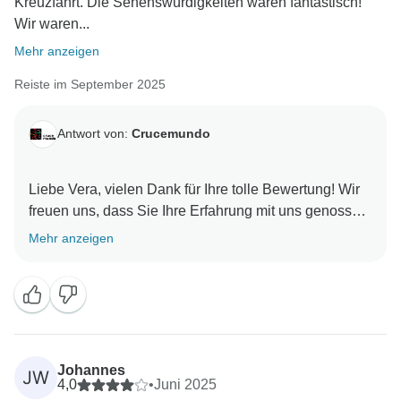
Kreuzfahrt. Die Sehenswürdigkeiten waren fantastisch!
Wir waren...
Mehr anzeigen
Reiste im September 2025
Antwort von:
Crucemundo
Liebe Vera, vielen Dank für Ihre tolle Bewertung! Wir
freuen uns, dass Sie Ihre Erfahrung mit uns genossen
haben. Als Dankeschön bieten wir Ihnen einen
Mehr anzeigen
Sonderrabatt für Ihre nächste Kreuzfahrt an. Wir
können es kaum erwarten, Sie wieder bei uns zu
Johannes
JW
4,0
•
Juni 2025