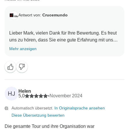
Antwort von:
Crucemundo
Lieber Mark, vielen Dank für Ihre Bewertung. Es freut
uns zu hören, dass Sie eine gute Erfahrung mit uns
gemacht haben. Wir werden die Preise für die
Mehr anzeigen
Besichtigungstouren für zukünftige Verbesserungen
notieren. Als wiederkehrender Kunde erhalten Sie bei
Ihrem nächsten Besuch einen Preisnachlass. Wir
freuen uns darauf, Sie wiederzusehen. Beste Grüße,
Helen
HJ
5,0
•
November 2024
Automatisch übersetzt.
In Originalsprache ansehen
Diese Übersetzung bewerten
Die gesamte Tour und ihre Organisation war