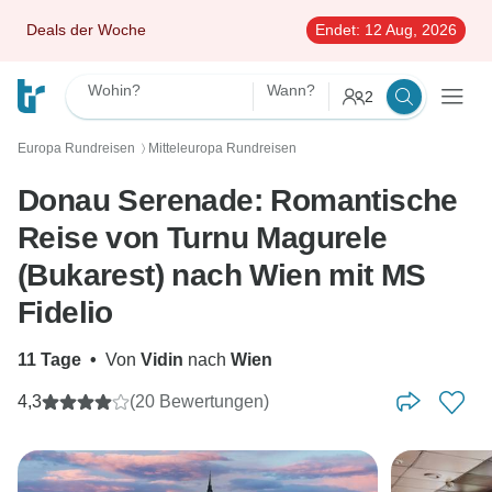
Deals der Woche
Endet:
12 Aug, 2026
Wohin?
Wann?
2
Europa Rundreisen
Mitteleuropa Rundreisen
〉
Donau Serenade: Romantische
Reise von Turnu Magurele
(Bukarest) nach Wien mit MS
Fidelio
11 Tage
•
Von
Vidin
nach
Wien
4,3
(20 Bewertungen)