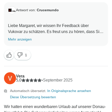
Antwort von:
Crucemundo
Liebe Margaret, wir wissen Ihr Feedback über
Vukovar zu schätzen. Es freut uns zu hören, dass Sie
Ihre Erfahrung mit uns genossen haben. Als
Mehr anzeigen
Dankeschön gewähren wir Ihnen gerne einen Rabatt
für Ihre zukünftigen Kreuzfahrten mit uns. Schicken
1
Sie uns einfach eine Nachricht und wir helfen Ihnen
bei der Auswahl eines neuen
Flusskreuzfahrtabenteuers! Wir freuen uns darauf, Sie
wiederzusehen. Mit freundlichen Grüßen,
Vera
5,0
•
September 2025
Automatisch übersetzt.
In Originalsprache ansehen
Diese Übersetzung bewerten
Wir hatten einen wunderbaren Urlaub auf unserer Donau-