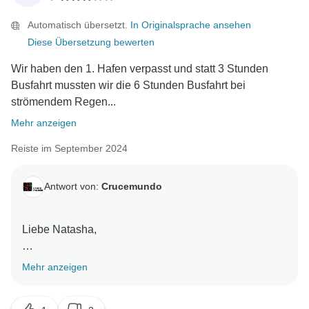
genießen konnten. Als Dankeschön bieten wir Ihnen
Automatisch übersetzt.
In Originalsprache ansehen
einen Sonderrabatt für Ihre nächste Kreuzfahrt an. Wir
Diese Übersetzung bewerten
freuen uns darauf, Sie in Zukunft auf einer weiteren
Kreuzfahrt begrüßen zu dürfen! Beste Grüße,
Wir haben den 1. Hafen verpasst und statt 3 Stunden
Busfahrt mussten wir die 6 Stunden Busfahrt bei
strömendem Regen...
Mehr anzeigen
Reiste im September 2024
Antwort von:
Crucemundo
Liebe Natasha,
vielen Dank für Ihre Rückmeldung zu Ihrem jüngsten
Mehr anzeigen
Erlebnis. Aufgrund von Sicherheitsbedenken wegen
starker Regenfälle und Überschwemmungen mussten