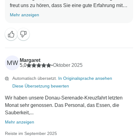
freut uns zu hören, dass Sie eine gute Erfahrung mit
uns gemacht haben. Als Stammkunde erhalten Sie
Mehr anzeigen
bei Ihrem nächsten Besuch einen Rabatt. Wir freuen
uns darauf, Sie wiederzusehen. Beste Grüße,
Margaret
MW
5,0
•
Oktober 2025
Automatisch übersetzt.
In Originalsprache ansehen
Diese Übersetzung bewerten
Wir haben unsere Donau-Serenade-Kreuzfahrt letzten
Monat sehr genossen. Das Personal, das Essen, die
Sauberkeit,...
Mehr anzeigen
Reiste im September 2025