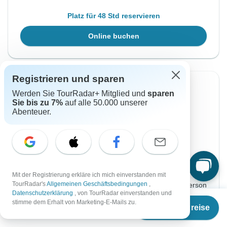
Platz für 48 Std reservieren
Online buchen
Registrieren und sparen
Sofortige Bestätigung
Werden Sie TourRadar+ Mitglied und
sparen
Sie bis zu 7%
auf alle 50.000 unserer
Von Donnerstag
Bis Sonntag
Abenteuer.
10 Jun, 2027
20 Jun, 2027
Englisch
+2 mehr
Garantierte Durchführung
Mit der Registrierung erkläre ich mich einverstanden mit
€2.220
Ab:
TourRadar's
Allgemeinen Geschäftsbedingungen
,
per person
Datenschutzerklärung
, von TourRadar einverstanden und
Ab
stimme dem Erhalt von Marketing-E-Mails zu.
Termine & Preise
Registrieren
to unlock savings
€
2.220
per person
Preis basierend auf privatem Doppelzimmer