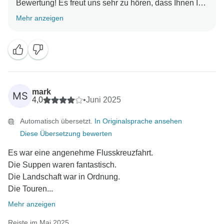
Bewertung! Es freut uns sehr zu hören, dass Ihnen Ihr
Aufenthalt bei uns gefallen hat. Wir freuen uns darauf,
Mehr anzeigen
Sie bald wieder bei uns begrüßen zu dürfen! Mit
mark
MS
4,0
•
Juni 2025
Automatisch übersetzt.
In Originalsprache ansehen
Diese Übersetzung bewerten
Es war eine angenehme Flusskreuzfahrt.
Die Suppen waren fantastisch.
Die Landschaft war in Ordnung.
Die Touren...
Mehr anzeigen
Reiste im Mai 2025