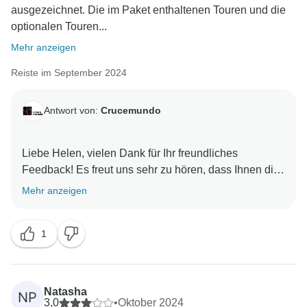
ausgezeichnet. Die im Paket enthaltenen Touren und die
optionalen Touren...
Mehr anzeigen
Reiste im September 2024
Antwort von:
Crucemundo
Liebe Helen, vielen Dank für Ihr freundliches
Feedback! Es freut uns sehr zu hören, dass Ihnen die
Kreuzfahrt gefallen hat. Obwohl die unerwarteten
Mehr anzeigen
Überschwemmungen in Rumänien eine
Herausforderung darstellten, freuen wir uns, dass
1
unser Team die Einschiffung effizient umgestalten und
einen reibungslosen Transfer zum Hafen Vidin in
Bulgarien gewährleisten konnte. Es ist schön zu
wissen, dass Sie mit den alternativen Arrangements
Natasha
NP
zufrieden waren und das Kreuzfahrterlebnis weiterhin
3,0
•
Oktober 2024