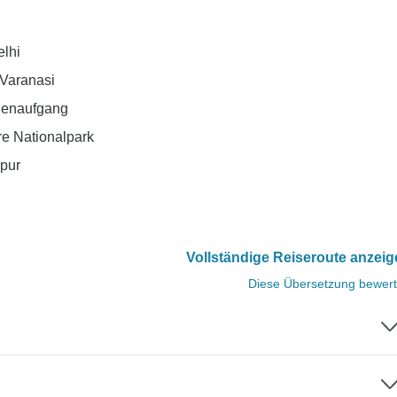
elhi
 Varanasi
nnenaufgang
e Nationalpark
ipur
Vollständige Reiseroute anzei
Diese Übersetzung bewer