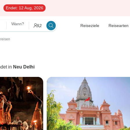
Endet:
12 Aug, 2026
Wann?
2
Reiseziele
Reisearten
reisen
det in
Neu Delhi