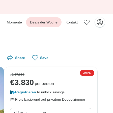
Momente
Deals der Woche
Kontakt
Share
Save
-50%
Ab
€7.660
€
3.830
per person
Registrieren
to unlock savings
Preis basierend auf privatem Doppelzimmer