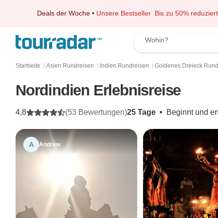
Deals der Woche
•
Unsere Bestseller
Bis zu 50% reduziert
Wohin?
Startseite
Asien Rundreisen
Indien Rundreisen
Goldenes Dreieck Rund
〉
〉
〉
Nordindien Erlebnisreise
4,8
(53 Bewertungen)
25 Tage
•
Beginnt und en
A
Andrew