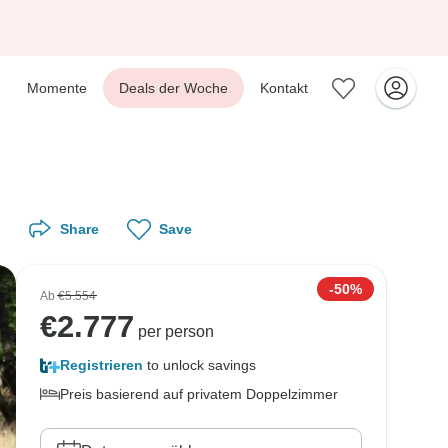
Momente
Deals der Woche
Kontakt
Share
Save
-50%
Ab
€5.554
€
2.777
per person
Registrieren
to unlock savings
Preis basierend auf privatem Doppelzimmer