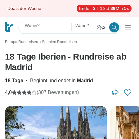
Deals der Woche
Endet:
2
T
1
Std
36
Min
4
s
Wohin?
Wann?
2
Europa Rundreisen
Spanien Rundreisen
〉
18 Tage Iberien - Rundreise ab
Madrid
18 Tage
•
Beginnt und endet in
Madrid
4,0
(307 Bewertungen)