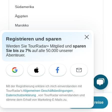
Südamerika
Ägypten
Marokko
Namibia
Registrieren und sparen
Südafrika
Werden Sie TourRadar+ Mitglied und
sparen
Sie bis zu 7%
auf alle 50.000 unserer
China
Abenteuer.
Indien
Israel
Japan
Mit der Registrierung erkläre ich mich einverstanden mit
Neuseeland
TourRadar's
Allgemeinen Geschäftsbedingungen
,
Datenschutzerklärung
, von TourRadar einverstanden und
Philippinen
Ab
€874
stimme dem Erhalt von Marketing-E-Mails zu.
Termine & Preise
€
787
per person
Sri Lanka