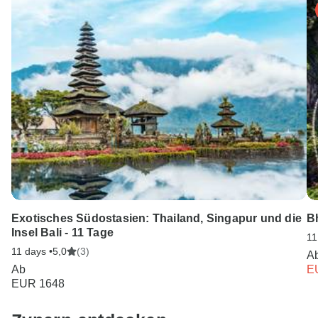
Österreich: +43 720 116 651
Unser Serviceteam ist 24 Stunden an 7 Tagen der Woche
für Sie da.
Exotisches Südostasien: Thailand, Singapur und die
Bh
Insel Bali - 11 Tage
11
11 days •
5,0
(3)
A
Ab
E
EUR 1648