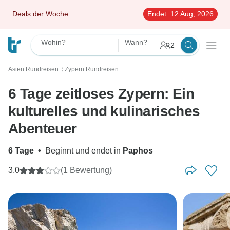
Deals der Woche
Endet:
12 Aug, 2026
Wohin?
Wann?
2
Asien Rundreisen
Zypern Rundreisen
〉
6 Tage zeitloses Zypern: Ein
kulturelles und kulinarisches
Abenteuer
6 Tage
•
Beginnt und endet in
Paphos
3,0
(1 Bewertung)