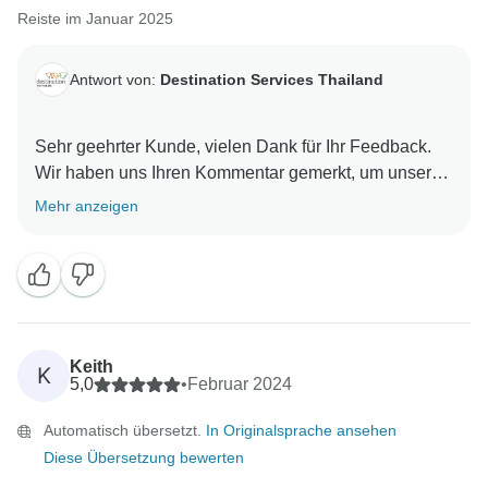
Reiste im Januar 2025
Antwort von:
Destination Services Thailand
Sehr geehrter Kunde, vielen Dank für Ihr Feedback.
Wir haben uns Ihren Kommentar gemerkt, um unseren
Service in Zukunft zu verbessern. Wir hoffen, Sie an
Mehr anzeigen
unseren Reisezielen wiederzusehen. Reiseziel-
Keith
K
5,0
•
Februar 2024
Automatisch übersetzt.
In Originalsprache ansehen
Diese Übersetzung bewerten