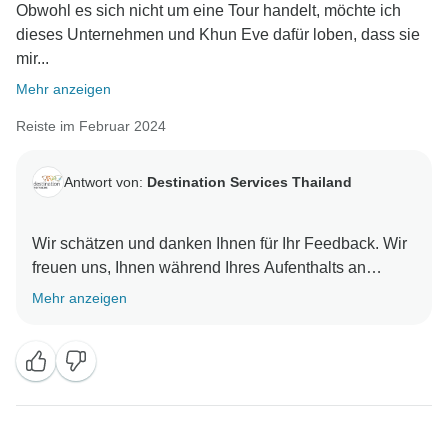
Obwohl es sich nicht um eine Tour handelt, möchte ich
dieses Unternehmen und Khun Eve dafür loben, dass sie
mir...
Mehr anzeigen
Reiste im Februar 2024
Antwort von:
Destination Services Thailand
Wir schätzen und danken Ihnen für Ihr Feedback. Wir
freuen uns, Ihnen während Ihres Aufenthalts an
unserem Reiseziel behilflich sein zu können und
Mehr anzeigen
hoffen, Sie wieder begrüßen zu dürfen.