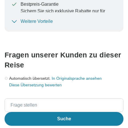
Bestpreis-Garantie
Sichern Sie sich exklusive Rabatte nur für
TourRadar+-Mitglieder
Weitere Vorteile
Um Ihre Zahlung zu schützen und sicherzustellen,
dass Ihre Buchung in Österreich bearbeitet wird,
überweisen Sie niemals Geld oder kommunizieren Sie
nicht außerhalb der TourRadar-Website oder -App.
Fragen unserer Kunden zu dieser
Reise
Automatisch übersetzt.
In Originalsprache ansehen
Diese Übersetzung bewerten
Suche