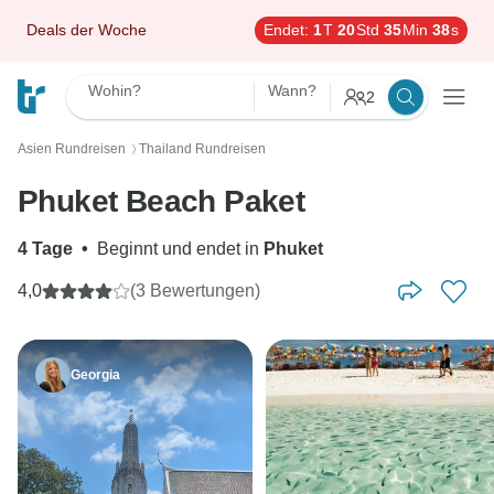
Deals der Woche
Endet:
1
T
20
Std
35
Min
37
s
Wohin?
Wann?
2
Asien Rundreisen
Thailand Rundreisen
〉
Phuket Beach Paket
4 Tage
•
Beginnt und endet in
Phuket
4,0
(3 Bewertungen)
Georgia