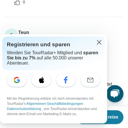
0
Teun
T
Gefragt am 19. Oktober 2024
Registrieren und sparen
Gibt es einen Führer für die Flughafentransfers?
Werden Sie TourRadar+ Mitglied und
sparen
Flüge / Transfers
Sie bis zu 7%
auf alle 50.000 unserer
Destination Services Thailand
Abenteuer.
Reiseveranstalter
•
Geschrieben am Oktober 2024
Der Transfer ist unbegleitet, d.h. es gibt keinen
Reiseleiter, der Sie vom/zum Flughafen begleitet.
0
Mit der Registrierung erkläre ich mich einverstanden mit
TourRadar's
Allgemeinen Geschäftsbedingungen
,
Datenschutzerklärung
, von TourRadar einverstanden und
Ab
€192
stimme dem Erhalt von Marketing-E-Mails zu.
Termine & Preise
€
173
per person
Matthieu
M