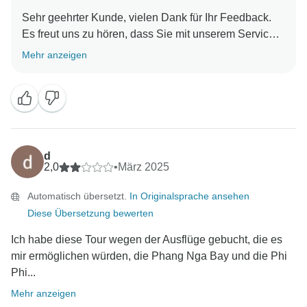
Sehr geehrter Kunde, vielen Dank für Ihr Feedback.
Es freut uns zu hören, dass Sie mit unserem Service
zufrieden sind. Wir hoffen, Sie an unseren
Mehr anzeigen
Reisezielen wiederzusehen. Kundenservice-Team,
d
2,0
•
März 2025
Automatisch übersetzt.
In Originalsprache ansehen
Diese Übersetzung bewerten
Ich habe diese Tour wegen der Ausflüge gebucht, die es
mir ermöglichen würden, die Phang Nga Bay und die Phi
Phi...
Mehr anzeigen