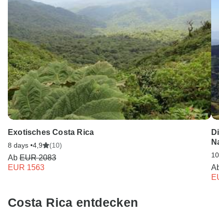
Unser Serviceteam ist 24 Stunden an 7 Tagen der Woche
für Sie da.
Exotisches Costa Rica
D
N
8 days •
4,9
(10)
10
Ab
EUR 2083
EUR 1563
A
E
Costa Rica entdecken