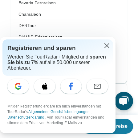
Bavaria Fernreisen
Chamäleon
DERTour
DIAMIR Erlebnisreisen
Registrieren und sparen
Journaway
Werden Sie TourRadar+ Mitglied und
sparen
Lüftner Cruises
Sie bis zu 7%
auf alle 50.000 unserer
Abenteuer.
SKR Reisen
Top Reisearten
Mit der Registrierung erkläre ich mich einverstanden mit
Abenteuerreisen
TourRadar's
Allgemeinen Geschäftsbedingungen
,
Datenschutzerklärung
, von TourRadar einverstanden und
Afrika Safari
Ab
stimme dem Erhalt von Marketing-E-Mails zu.
Termine & Preise
€
2.422
per person
Fahrradreisen