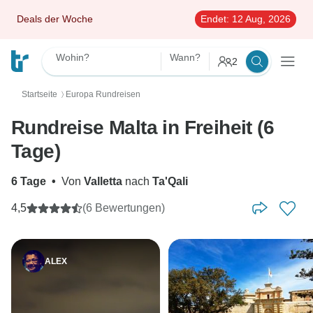
Deals der Woche
Endet:
12 Aug, 2026
Wohin?
Wann?
2
Startseite
Europa Rundreisen
〉
Rundreise Malta in Freiheit (6
Tage)
6 Tage
•
Von
Valletta
nach
Ta'Qali
4,5
(6 Bewertungen)
ALEX