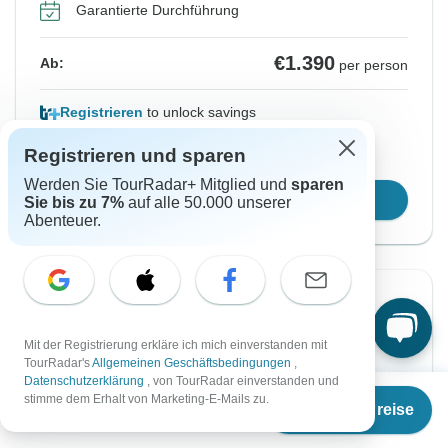
Garantierte Durchführung
€1.390
Ab:
per person
Registrieren
to unlock savings
Preis basierend auf privatem Doppelzimmer
Registrieren und sparen
Werden Sie TourRadar+ Mitglied und
sparen
Reisetermin wählen
Sie bis zu 7%
auf alle 50.000 unserer
Abenteuer.
Sofortige Bestätigung
Von Montag
Bis Samstag
Mit der Registrierung erkläre ich mich einverstanden mit
TourRadar's
Allgemeinen Geschäftsbedingungen
,
14 Sep, 2026
19 Sep, 2026
Datenschutzerklärung
, von TourRadar einverstanden und
Ab
stimme dem Erhalt von Marketing-E-Mails zu.
Termine & Preise
€
1.390
per person
Englisch, Spanisch
Garantierte Durchführung