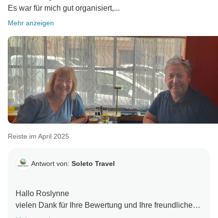
Es war für mich gut organisiert,...
Mehr anzeigen
Reiste im April 2025
Antwort von:
Soleto Travel
Hallo Roslynne
vielen Dank für Ihre Bewertung und Ihre freundlichen
Worte! Ich freue mich sehr, dass Sie Ihre Zeit auf Malta