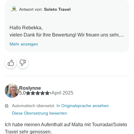
Antwort von:
Soleto Travel
Hallo Rebekka,
vielen Dank für Ihre Bewertung! Wir freuen uns sehr,
dass Sie Ihre Zeit und Ihre Geburtstagsreise auf Malta
Mehr anzeigen
genossen haben!
Alles Gute!
Roslynne
5,0
•
April 2025
Automatisch übersetzt.
In Originalsprache ansehen
Diese Übersetzung bewerten
Ich habe meinen Aufenthalt auf Malta mit Tourradar/Soleto
Travel sehr genossen.