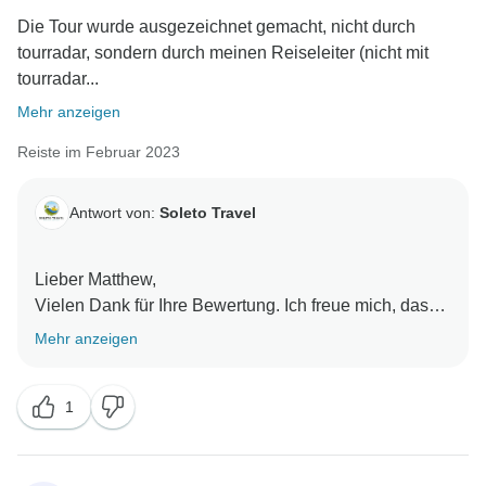
Die Tour wurde ausgezeichnet gemacht, nicht durch
tourradar, sondern durch meinen Reiseleiter (nicht mit
tourradar...
Mehr anzeigen
Reiste im Februar 2023
Antwort von:
Soleto Travel
Lieber Matthew,
Vielen Dank für Ihre Bewertung. Ich freue mich, dass
Sie die Tour und die Arbeit unseres örtlichen
Mehr anzeigen
Reiseleiters, Herrn Anthony, geschätzt haben,
1
Vielen Dank dafür
Mit freundlichen Grüßen,