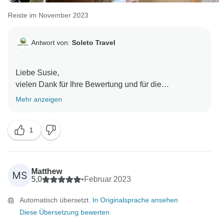
Reiste im November 2023
Antwort von:
Soleto Travel
Liebe Susie,
vielen Dank für Ihre Bewertung und für die
freundlichen Worte an mich und alle meine
Mehr anzeigen
Mitarbeiter. Es ist wirklich sehr wichtig für uns, dass
unsere Kunden zufrieden sind.
1
Es war für uns alle ein Vergnügen, daran zu arbeiten,
diese Tour für Sie zu realisieren.
Ich danke Ihnen im Voraus,
Matthew
MS
Mit freundlichen Grüßen,
5,0
•
Februar 2023
Omar
Automatisch übersetzt.
In Originalsprache ansehen
Diese Übersetzung bewerten