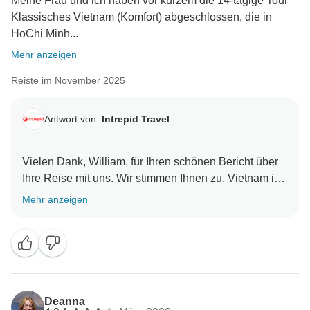
Meine Frau und ich haben vor kurzem die 14-tägige Tour
Fluggesellschaft weiterverfolgen und sich bei Ihnen
Klassisches Vietnam (Komfort) abgeschlossen, die in
HoChi Minh...
Mehr anzeigen
Reiste im November 2025
Antwort von:
Intrepid Travel
Vielen Dank, William, für Ihren schönen Bericht über
Ihre Reise mit uns. Wir stimmen Ihnen zu, Vietnam ist
ein ganz besonderer Ort und wir sind ebenso besorgt
Mehr anzeigen
über die Probleme, die durch den übermäßigen
Tourismus entstehen. Wir möchten Ihnen versichern,
dass wir daran arbeiten, nachhaltige Lösungen für alle
zu schaffen. Es freut uns sehr, dass Sie eine
wunderbare Zeit mit Ihrem Reiseleiter Trung hatten
und wir freuen uns darauf, bald wieder mit Ihnen zu
Deanna