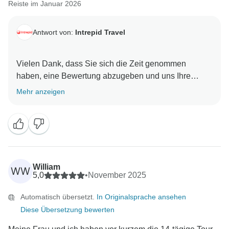
Reiste im Januar 2026
Antwort von:
Intrepid Travel
Vielen Dank, dass Sie sich die Zeit genommen
haben, eine Bewertung abzugeben und uns Ihre
Erfahrung mitzuteilen. Wir bedauern die anhaltende
Mehr anzeigen
Frustration, die diese Situation verursacht hat, sehr
und danken Ihnen für Ihre Geduld, während die
Angelegenheit geprüft wird. Wie wir sehen, wird
dieser Fall bereits aktiv von unserem Customer Care
Team bearbeitet und bleibt unter Beobachtung. Leider
kann die Bearbeitung von Rückerstattungen und
William
WW
damit zusammenhängenden Ansprüchen bei
5,0
•
November 2025
Fluggesellschaften sehr viel Zeit in Anspruch
Automatisch übersetzt.
In Originalsprache ansehen
nehmen, insbesondere wenn es um Stornierungen
Diese Übersetzung bewerten
und Entschädigungen geht. Ein Mitglied unseres
Teams wird die Angelegenheit mit der