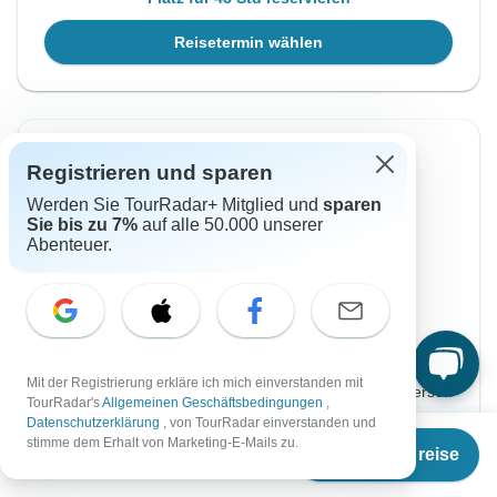
Reisetermin wählen
Sofortige Bestätigung
Registrieren und sparen
Von Samstag
Bis Samstag
Werden Sie TourRadar+ Mitglied und
sparen
Sie bis zu 7%
auf alle 50.000 unserer
17 Okt, 2026
31 Okt, 2026
Abenteuer.
Englisch
Fast ausgebucht
Garantierte Durchführung
Mit der Registrierung erkläre ich mich einverstanden mit
€2.270
Ab:
per person
TourRadar's
Allgemeinen Geschäftsbedingungen
,
Datenschutzerklärung
, von TourRadar einverstanden und
Ab
stimme dem Erhalt von Marketing-E-Mails zu.
Registrieren
to unlock savings
Termine & Preise
€
2.140
per person
Preis basierend auf gemeinsam genutztem