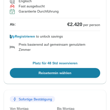
Englisch
Ähnliche Reisen für dieses Reisedatum
Ähnliche Reisen für dieses Reisedatum
Ähnliche Reisen für dieses Reisedatum
Ähnliche Reisen für dieses Reisedatum
Ähnliche Reisen für dieses Reisedatum
Fast ausgebucht
Garantierte Durchführung
€2.420
Ab:
per person
Registrieren
to unlock savings
Preis basierend auf gemeinsam genutztem
Zimmer
Platz für 48 Std reservieren
Reisetermin wählen
Sofortige Bestätigung
Von Montag
Bis Montag