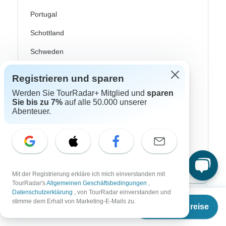
Portugal
Schottland
Schweden
Skandinavien
Registrieren und sparen
Spanien
Werden Sie TourRadar+ Mitglied und
sparen
Sie bis zu 7%
auf alle 50.000 unserer
Türkei
Abenteuer.
Costa Rica
Kanada
USA
Mit der Registrierung erkläre ich mich einverstanden mit
TourRadar's
Allgemeinen Geschäftsbedingungen
,
Datenschutzerklärung
, von TourRadar einverstanden und
Ab
Top Reiseveranstalter
stimme dem Erhalt von Marketing-E-Mails zu.
Termine & Preise
€
308
per person
ASI Reisen