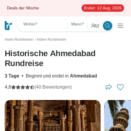
Deals der Woche
Endet:
12 Aug, 2026
Wohin?
Wann?
2
Asien Rundreisen
Indien Rundreisen
〉
Historische Ahmedabad
Rundreise
3 Tage
•
Beginnt und endet in
Ahmedabad
4,8
(40 Bewertungen)