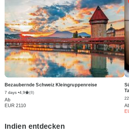
Unser Serviceteam ist 24 Stunden an 7 Tagen der Woche
für Sie da.
Bezaubernde Schweiz Kleingruppenreise
S
T
7 days •
4,9
(8)
22
Ab
EUR 2110
A
E
Indien entdecken