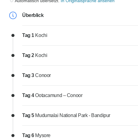
Automatisch übersetzt.
In Originalsprache ansehen
Überblick
Tag 1
Kochi
Tag 2
Kochi
Tag 3
Conoor
Tag 4
Ootacamund – Conoor
Tag 5
Mudumalai National Park - Bandipur
Tag 6
Mysore