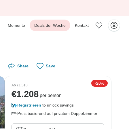
Momente
Deals der Woche
Kontakt
Share
Save
-20%
Ab
€1.510
€
1.208
per person
Registrieren
to unlock savings
Preis basierend auf privatem Doppelzimmer