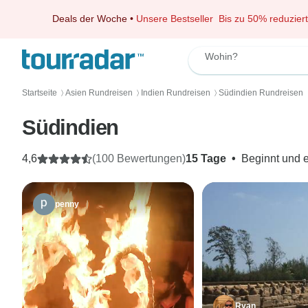
Deals der Woche
•
Unsere Bestseller
Bis zu 50% reduziert
Wohin?
Startseite
Asien Rundreisen
Indien Rundreisen
Südindien Rundreisen
〉
〉
〉
Südindien
4,6
(100 Bewertungen)
15 Tage
•
Beginnt und 
penny
Ryan