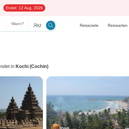
Endet:
12 Aug, 2026
Wann?
2
Reiseziele
Reisearten
endet in
Kochi (Cochin)
Ryan