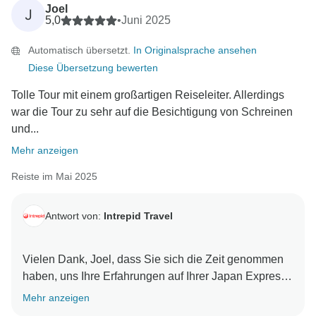
Joel
J
5,0
•
Juni 2025
Automatisch übersetzt.
In Originalsprache ansehen
Diese Übersetzung bewerten
Tolle Tour mit einem großartigen Reiseleiter. Allerdings
war die Tour zu sehr auf die Besichtigung von Schreinen
und...
Mehr anzeigen
Reiste im Mai 2025
Antwort von:
Intrepid Travel
Vielen Dank, Joel, dass Sie sich die Zeit genommen
haben, uns Ihre Erfahrungen auf Ihrer Japan Express-
Reise mitzuteilen. Vielen Dank für Ihre Rückmeldung,
Mehr anzeigen
dass die Reise sehr auf die Tempel ausgerichtet war