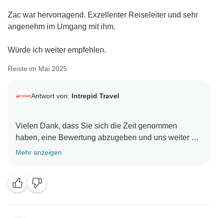
Zac war hervorragend. Exzellenter Reiseleiter und sehr
angenehm im Umgang mit ihm.
Würde ich weiter empfehlen.
Reiste im Mai 2025
Antwort von:
Intrepid Travel
Vielen Dank, dass Sie sich die Zeit genommen
haben, eine Bewertung abzugeben und uns weiter zu
empfehlen. Wir freuen uns sehr, dass Sie insgesamt
Mehr anzeigen
eine 5-Sterne-Erfahrung mit Zac hatten, der ein
ausgezeichneter, hervorragender Reiseleiter war. Wir
hoffen, dass Ihnen eine andere unserer Reiserouten
gefällt und wir Sie bald wieder auf einem unserer