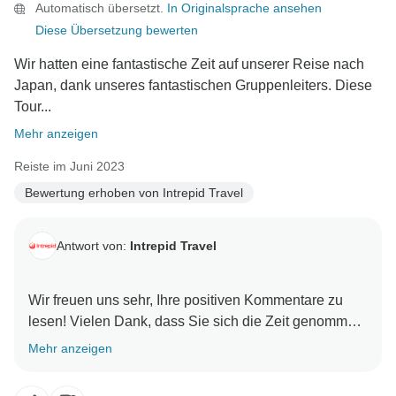
Automatisch übersetzt.
In Originalsprache ansehen
Diese Übersetzung bewerten
Wir hatten eine fantastische Zeit auf unserer Reise nach
Japan, dank unseres fantastischen Gruppenleiters. Diese
Tour...
Mehr anzeigen
Reiste im Juni 2023
Bewertung erhoben von Intrepid Travel
Antwort von:
Intrepid Travel
Wir freuen uns sehr, Ihre positiven Kommentare zu
lesen! Vielen Dank, dass Sie sich die Zeit genommen
haben, sie mit uns zu teilen. Wir können es kaum
Mehr anzeigen
erwarten, Sie bei Ihrem nächsten Abenteuer wieder zu