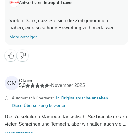
Antwort von:
Intrepid Travel
Vielen Dank, dass Sie sich die Zeit genommen
haben, eine so schöne Bewertung zu hinterlassen! Es
ist herzerwärmend zu hören, wie sehr Sie Ihre Japan
Mehr anzeigen
Express Reise mit Yuki genossen haben. Sie ist
wirklich eine wunderbare Reiseleiterin, und es ist
schön zu wissen, dass ihr Wissen, ihre Geduld und
ihre Liebe zum Detail dazu beigetragen haben, die
Reise für Sie und Ihre Gruppe so unvergesslich zu
machen. Nochmals vielen Dank, dass Sie sich für
Claire
CM
Intrepid entschieden haben. Wir hoffen, Sie bald auf
5,0
•
November 2025
Automatisch übersetzt.
In Originalsprache ansehen
Diese Übersetzung bewerten
Die Reiseleiterin Mami war fantastisch. Sie brachte uns zu
vielen Schreinen und Tempeln, aber wir hatten auch viel...