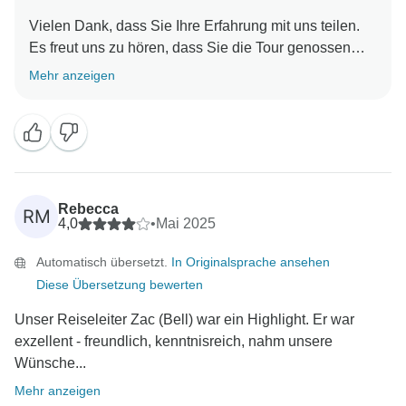
Vielen Dank, dass Sie Ihre Erfahrung mit uns teilen.
Es freut uns zu hören, dass Sie die Tour genossen
haben und dass die Städte und Zac einen
Mehr anzeigen
hervorragenden Job gemacht haben. Wir schätzen
auch Ihr aufmerksames Feedback über die
Ausgewogenheit der Aktivitäten. Wir werden dies im
Hinterkopf behalten, wenn wir nach Möglichkeiten
suchen, die Erfahrungen unserer Kunden zu
verbessern. Nochmals vielen Dank für Ihre
Rebecca
RM
freundlichen Worte und dafür, dass Sie die Tour
4,0
•
Mai 2025
empfohlen haben. Wir hoffen, Sie bald wieder auf
Automatisch übersetzt.
In Originalsprache ansehen
einem unserer Abenteuer begrüßen zu dürfen.
Diese Übersetzung bewerten
Unser Reiseleiter Zac (Bell) war ein Highlight. Er war
exzellent - freundlich, kenntnisreich, nahm unsere
Wünsche...
Mehr anzeigen