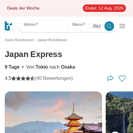
Deals der Woche
Endet:
12 Aug, 2026
Wohin?
Wann?
2
Asien Rundreisen
Japan Rundreisen
〉
Japan Express
9 Tage
•
Von
Tokio
nach
Osaka
4,5
(40 Bewertungen)