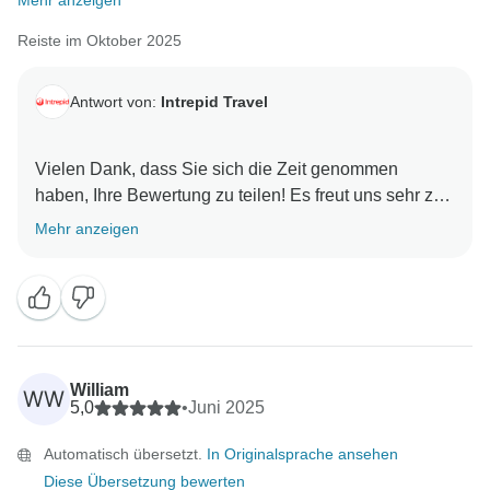
Mehr anzeigen
Reiste im Oktober 2025
Antwort von:
Intrepid Travel
Vielen Dank, dass Sie sich die Zeit genommen
haben, Ihre Bewertung zu teilen! Es freut uns sehr zu
hören, dass Sie eine so tolle Erfahrung gemacht
Mehr anzeigen
haben und dass Mami dazu beigetragen hat, Ihre
Reise zu einem unvergesslichen Erlebnis zu machen.
Es klingt, als hätten Sie eine wunderbare Mischung
aus geführten Erkundungen und freier Zeit genossen,
um jede Stadt in Ihrem eigenen Tempo zu entdecken.
Wir wissen Ihre Empfehlung wirklich zu schätzen und
William
WW
hoffen, Sie bald bei einem weiteren Intrepid-
5,0
•
Juni 2025
Automatisch übersetzt.
In Originalsprache ansehen
Diese Übersetzung bewerten