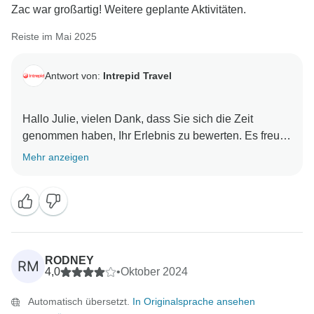
da es uns hilft, unsere Reisepläne zu verfeinern und
Zac war großartig! Weitere geplante Aktivitäten.
die Erfahrungen, die wir unseren Reisenden bieten,
zu verbessern.
Reiste im Mai 2025
Wir hoffen sehr, dass Sie eine andere Reise
Antwort von:
Intrepid Travel
entdecken, die Ihren Interessen entspricht, und
würden uns freuen, Sie bald wieder zu einem neuen
Abenteuer begrüßen zu dürfen.
Hallo Julie, vielen Dank, dass Sie sich die Zeit
genommen haben, Ihr Erlebnis zu bewerten. Es freut
uns zu hören, dass Zax ein großartiger Reiseleiter
Mehr anzeigen
war. Wir hoffen, Sie bald wieder auf einem unserer
RODNEY
RM
4,0
•
Oktober 2024
Automatisch übersetzt.
In Originalsprache ansehen