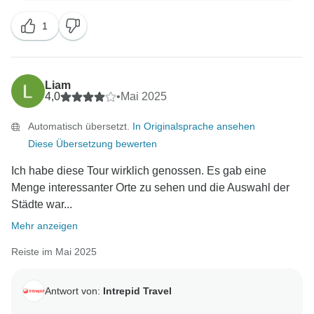
und Sie sich mehr Besuche in der Natur gewünscht
1
hätten. Es freut uns jedoch sehr zu hören, dass Sie
einen großartigen Reiseleiter hatten, der Ihre
Erfahrung bereichert hat. Wir freuen uns darauf, Sie
bald bei einem weiteren Intrepid-Abenteuer begrüßen
Liam
4,0
•
Mai 2025
Automatisch übersetzt.
In Originalsprache ansehen
Diese Übersetzung bewerten
Ich habe diese Tour wirklich genossen. Es gab eine
Menge interessanter Orte zu sehen und die Auswahl der
Städte war...
Mehr anzeigen
Reiste im Mai 2025
Antwort von:
Intrepid Travel