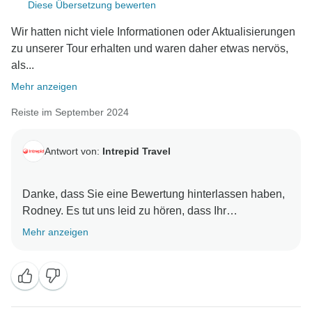
Diese Übersetzung bewerten
Wir hatten nicht viele Informationen oder Aktualisierungen
zu unserer Tour erhalten und waren daher etwas nervös,
als...
Mehr anzeigen
Reiste im September 2024
Antwort von:
Intrepid Travel
Danke, dass Sie eine Bewertung hinterlassen haben,
Rodney. Es tut uns leid zu hören, dass Ihr
Buchungsprozess nicht reibungslos verlief und Sie
Mehr anzeigen
vor Ihrer Reise keine ausreichenden Informationen
erhalten haben. Wenn Sie uns diesbezüglich mehr
Informationen geben möchten, senden Sie uns bitte
eine E-Mail an customercare@intrepidtravel.com. Wir
hoffen, dass die Reise selbst angenehm war und Sie