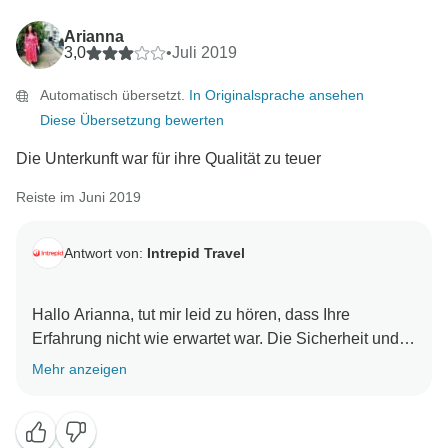
Arianna
3,0
•
Juli 2019
Automatisch übersetzt.
In Originalsprache ansehen
Diese Übersetzung bewerten
Die Unterkunft war für ihre Qualität zu teuer
Reiste im Juni 2019
Antwort von:
Intrepid Travel
Hallo Arianna, tut mir leid zu hören, dass Ihre
Erfahrung nicht wie erwartet war. Die Sicherheit und
Zufriedenheit unserer Reisenden ist unsere oberste
Mehr anzeigen
Priorität. Wir würden uns gerne weiter ansehen —
können Sie uns eine Nachricht mit Ihrem
vollständigen Namen, Buchungsreferenz und an