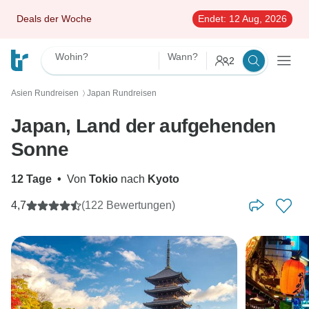
Deals der Woche
Endet:
12 Aug, 2026
Wohin?
Wann?
2
Asien Rundreisen
Japan Rundreisen
〉
Japan, Land der aufgehenden
Sonne
12 Tage
•
Von
Tokio
nach
Kyoto
4,7
(122 Bewertungen)