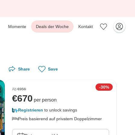
Momente
Deals der Woche
Kontakt
Share
Save
-30%
Ab
€956
€
670
per person
Registrieren
to unlock savings
Preis basierend auf privatem Doppelzimmer