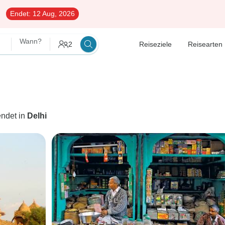
Endet:
12 Aug, 2026
Wann?
2
Reiseziele
Reisearten
endet in
Delhi