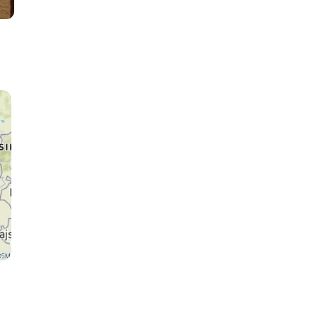
Jaipur
Fatehpur Sikri