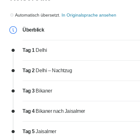
Automatisch übersetzt.
In Originalsprache ansehen
Überblick
Tag 1
Delhi
Tag 2
Delhi – Nachtzug
Tag 3
Bikaner
Tag 4
Bikaner nach Jaisalmer
Tag 5
Jaisalmer