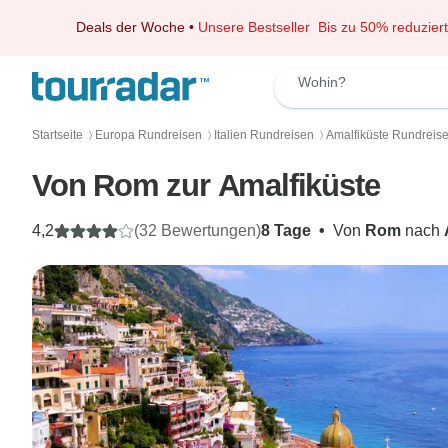
Deals der Woche
•
Unsere Bestseller
Bis zu 50% reduziert
Wohin?
Startseite
Europa Rundreisen
Italien Rundreisen
Amalfiküste Rundreis
〉
〉
〉
Von Rom zur Amalfiküste
4,2
(32 Bewertungen)
8 Tage
•
Von
Rom
nach