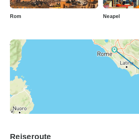
Rom
Neapel
Reiseroute