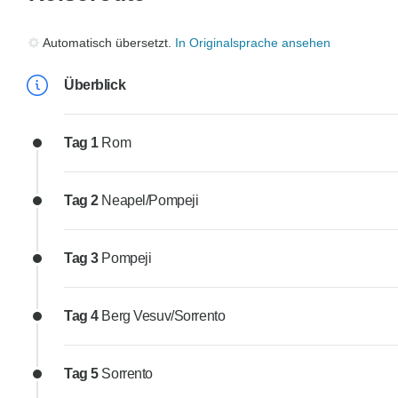
Automatisch übersetzt.
In Originalsprache ansehen
Überblick
Tag 1
Rom
Tag 2
Neapel/Pompeji
Tag 3
Pompeji
Tag 4
Berg Vesuv/Sorrento
Tag 5
Sorrento