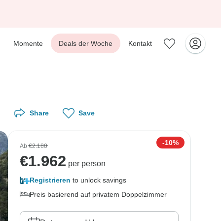
Momente
Deals der Woche
Kontakt
Share
Save
-10%
Ab
€2.180
€
1.962
per person
Registrieren
to unlock savings
Preis basierend auf privatem Doppelzimmer