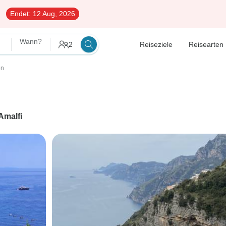
Endet:
12 Aug, 2026
Wann?
2
Reiseziele
Reisearten
en
Amalfi