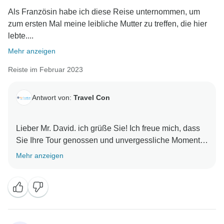
Als Französin habe ich diese Reise unternommen, um
zum ersten Mal meine leibliche Mutter zu treffen, die hier
lebte....
Mehr anzeigen
Reiste im Februar 2023
Antwort von:
Travel Con
Lieber Mr. David. ich grüße Sie! Ich freue mich, dass
Sie Ihre Tour genossen und unvergessliche Momente
mitgebracht haben. Vielen Dank, dass Sie sich die
Mehr anzeigen
Zeit genommen haben, über unseren Service zu
schreiben, das bedeutet uns allen sehr viel. Wir freuen
uns darauf, Sie im Norden Indiens begrüßen zu