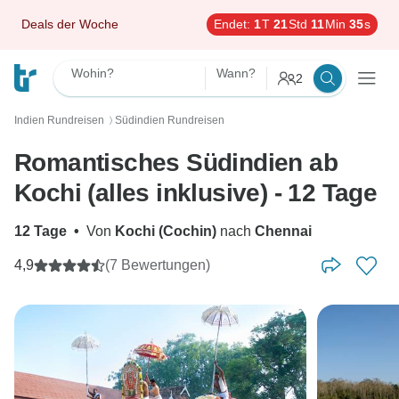
Deals der Woche
Endet:
1
T
21
Std
11
Min
34
s
Wohin?
Wann?
2
Indien Rundreisen
Südindien Rundreisen
〉
Romantisches Südindien ab
Kochi (alles inklusive) - 12 Tage
12 Tage
•
Von
Kochi (Cochin)
nach
Chennai
4,9
(7 Bewertungen)