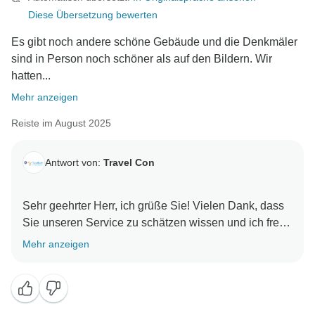
Diese Übersetzung bewerten
Es gibt noch andere schöne Gebäude und die Denkmäler
sind in Person noch schöner als auf den Bildern. Wir
hatten...
Mehr anzeigen
Reiste im August 2025
Antwort von:
Travel Con
Sehr geehrter Herr, ich grüße Sie! Vielen Dank, dass
Sie unseren Service zu schätzen wissen und ich freue
mich, dass Ihnen Ihre Reise gefallen hat. Wir freuen
Mehr anzeigen
uns darauf, Sie in Indien wiederzusehen. Mit