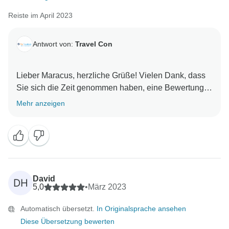
Reiste im April 2023
Antwort von:
Travel Con
Lieber Maracus, herzliche Grüße! Vielen Dank, dass
Sie sich die Zeit genommen haben, eine Bewertung
über unsere Dienstleistungen und Ihre Erfahrungen
Mehr anzeigen
abzugeben. Es zeigt, dass Sie eine wunderbare Zeit
hatten und dass die angebotenen Dienstleistungen
Ihren Erwartungen entsprachen und dem, was wir
Ihnen versprochen haben. Wir freuen uns darauf, Sie
in Zukunft wieder begrüßen zu dürfen. Mit
David
DH
5,0
•
März 2023
Automatisch übersetzt.
In Originalsprache ansehen
Diese Übersetzung bewerten