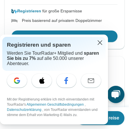
Registrieren
für große Ersparnisse
Preis basierend auf privatem Doppelzimmer
Reisetermin wählen
Registrieren und sparen
Werden Sie TourRadar+ Mitglied und
sparen
Sie bis zu 7%
auf alle 50.000 unserer
Abenteuer.
Sofortige Bestätigung
-50%
Von Freitag
Bis Dienstag
21 Aug, 2026
1 Sep, 2026
Englisch
Mit der Registrierung erkläre ich mich einverstanden mit
Garantierte Durchführung
TourRadar's
Allgemeinen Geschäftsbedingungen
,
Datenschutzerklärung
, von TourRadar einverstanden und
Ab
€3.998
stimme dem Erhalt von Marketing-E-Mails zu.
€1.999
Termine & Preise
€3.998
Ab:
per person
€
1.999
per person