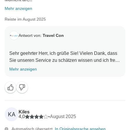
Mehr anzeigen
Reiste im August 2025
Antwort von:
Travel Con
Sehr geehrter Herr, ich grüße Sie! Vielen Dank, dass
Sie unseren Service zu schätzen wissen und ich freue
mich, dass Ihnen Ihre Reise gefallen hat. Wir freuen
Mehr anzeigen
uns darauf, Sie in Indien wiederzusehen. Mit
Kiles
KA
4,0
•
August 2025
Automatisch übersetzt.
In Originalsprache ansehen