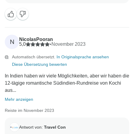
zeigt, dass Sie Ihre Tour genossen haben und dass
wir die versprochenen Leistungen erbracht haben. Wir
freuen uns darauf, Sie in Zukunft noch mehr zu
unterstützen. Mit freundlichen Grüßen Hemender
NicolasPooran
N
5,0
•
November 2023
Automatisch übersetzt.
In Originalsprache ansehen
Diese Übersetzung bewerten
In Indien haben wir viele Möglichkeiten, aber wir haben die
12-tägige romantische Südindien-Rundreise von Kochi
aus...
Mehr anzeigen
Reiste im November 2023
Antwort von:
Travel Con