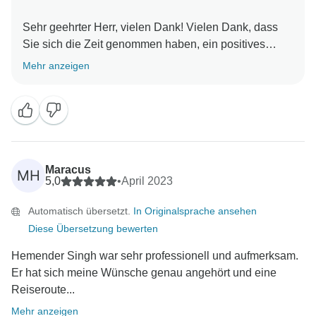
Sehr geehrter Herr, vielen Dank! Vielen Dank, dass
Sie sich die Zeit genommen haben, ein positives
Feedback über unsere Dienstleistungen zu schreiben.
Mehr anzeigen
Es bedeutet uns allen als Team sehr viel und positive
Kommentare helfen uns, unsere Dienstleistungen
weiter zu verbessern. Wir hoffen, dass die von uns
erbrachten Dienstleistungen zu Ihrer Zufriedenheit
waren und das halten, was wir versprochen haben.
Wir freuen uns darauf, Ihnen in Zukunft noch besser
Maracus
MH
dienen zu können. Mit freundlichen Grüßen
5,0
•
April 2023
Automatisch übersetzt.
In Originalsprache ansehen
Diese Übersetzung bewerten
Hemender Singh war sehr professionell und aufmerksam.
Er hat sich meine Wünsche genau angehört und eine
Reiseroute...
Mehr anzeigen