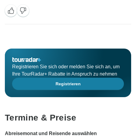
Vielen Dank für Ihr positives Feedback und nehmen
Sie sich Zeit, uns zu ermutigen. Wir haben unsere
Pflicht wirklich erfüllt und wir freuen uns, dass Sie
unsere Dienstleistungen geschätzt haben. Hoffe, Sie
wieder in diesem Wunderland zu sehen und
entdecken Sie andere versteckte Edelsteine dieses
schönen Landes.
Dank und Grüße
Registrieren Sie sich oder melden Sie sich an, um
Ihre TourRadar+ Rabatte in Anspruch zu nehmen
Registrieren
Termine & Preise
Abreisemonat und Reisende auswählen