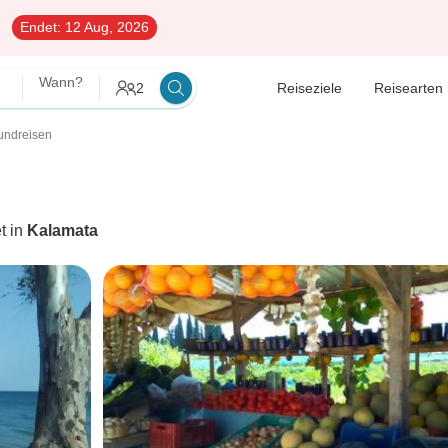
Endet:
12 Aug, 2026
Wann?
2
Reiseziele
Reisearten
undreisen
t in
Kalamata