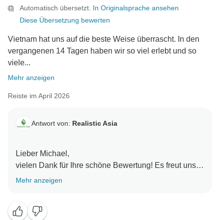
Automatisch übersetzt.
In Originalsprache ansehen
Diese Übersetzung bewerten
Vietnam hat uns auf die beste Weise überrascht. In den
vergangenen 14 Tagen haben wir so viel erlebt und so
viele...
Mehr anzeigen
Reiste im April 2026
Antwort von:
Realistic Asia
Lieber Michael,
vielen Dank für Ihre schöne Bewertung! Es freut uns
sehr zu hören, dass Vietnam Sie auf so wunderbare
Mehr anzeigen
Weise überrascht hat und dass Ihre 14-tägige Reise
mit bedeutungsvollen Erlebnissen und warmen
Erinnerungen gefüllt war. Es war uns ein Vergnügen,