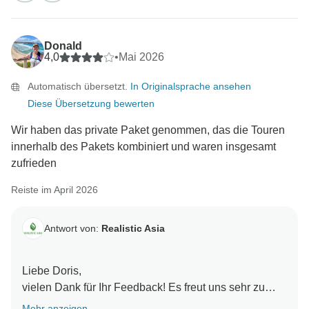
Teil Ihres Abenteuers zu sein, und wir hoffen, Sie in
Zukunft wieder bei uns begrüßen zu dürfen!
Mit freundlichen Grüßen,
Donald
4,0
•
Mai 2026
Automatisch übersetzt.
In Originalsprache ansehen
Diese Übersetzung bewerten
Wir haben das private Paket genommen, das die Touren
innerhalb des Pakets kombiniert und waren insgesamt
zufrieden
Reiste im April 2026
Antwort von:
Realistic Asia
Liebe Doris,
vielen Dank für Ihr Feedback! Es freut uns sehr zu
hören, dass Sie mit Ihrem privaten Paket zufrieden
Mehr anzeigen