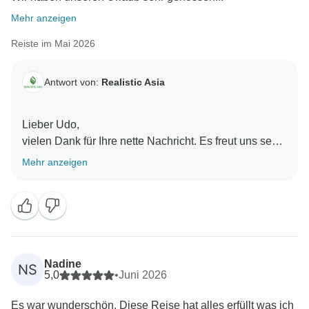
Mehr anzeigen
Reiste im Mai 2026
Antwort von:
Realistic Asia
Lieber Udo,
vielen Dank für Ihre nette Nachricht. Es freut uns sehr
zu hören, dass Sie einen so tollen Urlaub hatten und
Mehr anzeigen
sich während Ihrer Reise gut betreut gefühlt haben. Es
bedeutet uns sehr viel, dass es Ihnen in Vietnam
gefallen hat und Sie so viele schöne Erinnerungen
mitgenommen haben. Wir wünschen Ihnen alles Gute
und hoffen, dass wir Sie eines Tages wiedersehen!
Mit freundlichen Grüßen,
Nadine
NS
5,0
•
Juni 2026
Es war wunderschön. Diese Reise hat alles erfüllt was ich