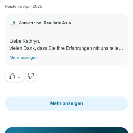
Reiste im April 2026
Antwort von:
Realistic Asia
Liebe Kathryn,
vielen Dank, dass Sie Ihre Erfahrungen mit uns teilen.
Es freut uns sehr zu hören, dass Sie Ihre Reise nach
Mehr anzeigen
Vietnam genossen haben und dass alles reibungslos
verlaufen ist. Es war eine große Freude für uns, Ihre
1
Reise zu organisieren. Nochmals vielen Dank für Ihr
Vertrauen in unser Unternehmen, und wir hoffen, Sie
bald wiederzusehen!
Mit freundlichen Grüßen,
Mehr anzeigen