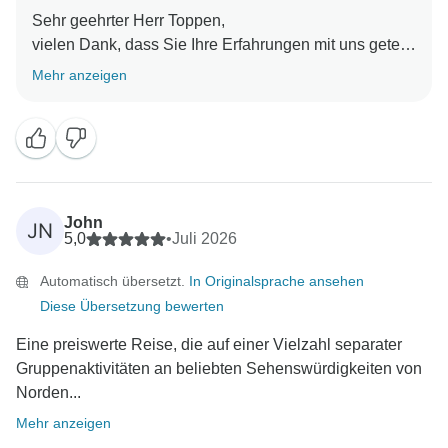
Sehr geehrter Herr Toppen,
vielen Dank, dass Sie Ihre Erfahrungen mit uns geteilt
haben! Wir freuen uns, dass sich die Wanderung dank
Mehr anzeigen
der Berglandschaft in Sapa gelohnt hat und dass Sie
die unterschiedlichen Reize der Halong-Bucht, von
Hoi An und des Mekong-Deltas genossen haben. Es
ist wunderbar zu hören, dass Ihnen diese Reise die
Möglichkeit geboten hat, die vielen Facetten Vietnams
kennenzulernen. Wir hoffen, Sie bald wieder zu einem
John
JN
weiteren Abenteuer begrüßen zu dürfen!
5,0
•
Juli 2026
Mit freundlichen Grüßen,
Automatisch übersetzt.
In Originalsprache ansehen
Diese Übersetzung bewerten
Eine preiswerte Reise, die auf einer Vielzahl separater
Gruppenaktivitäten an beliebten Sehenswürdigkeiten von
Norden...
Mehr anzeigen