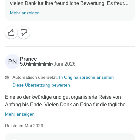
vielen Dank für Ihre freundliche Bewertung! Es freut
uns sehr zu hören, dass Sie eine schöne Reise hatten
Mehr anzeigen
und dass Long Phan dazu beigetragen hat, dass alles
reibungslos und unkompliziert verlief. Es ist großartig,
dass die Reiseroute unterwegs an Ihre Bedürfnisse
angepasst werden konnte. Vielen Dank für Ihre
Empfehlung, und wir hoffen, Sie in Zukunft auf einer
weiteren Reise begrüßen zu dürfen!
Pranee
PN
Mit freundlichen Grüßen,
5,0
•
Juni 2026
Automatisch übersetzt.
In Originalsprache ansehen
Diese Übersetzung bewerten
Eine so denkwürdige und gut organisierte Reise von
Anfang bis Ende. Vielen Dank an Edna für die tägliche...
Mehr anzeigen
Reiste im Mai 2026