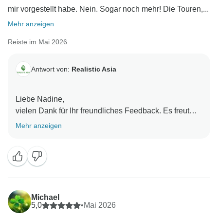
mir vorgestellt habe. Nein. Sogar noch mehr! Die Touren,...
Mehr anzeigen
Reiste im Mai 2026
Antwort von:
Realistic Asia
Liebe Nadine,
vielen Dank für Ihr freundliches Feedback. Es freut
uns sehr zu hören, dass Sie eine wunderbare Reise
Mehr anzeigen
hatten und sich rundum gut betreut gefühlt haben. Es
bedeutet uns sehr viel zu wissen, dass alles Ihren
Erwartungen entsprochen hat und darüber hinaus. Wir
wissen Ihre Unterstützung wirklich zu schätzen und
freuen uns darauf, Sie in Zukunft wieder bei uns
begrüßen zu dürfen!
Michael
Mit freundlichen Grüßen,
5,0
•
Mai 2026