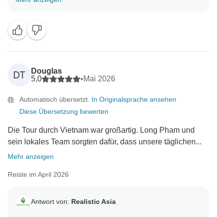
waren und die Kombination der in Ihrer Reise
enthaltenen Touren genossen haben. Es war uns ein
Vergnügen, Ihre Reise zu organisieren, und wir
wissen es sehr zu schätzen, dass Sie uns für Ihre
Vietnam-Erfahrung gewählt haben. Wir hoffen, Sie bei
einem weiteren denkwürdigen Abenteuer in
Douglas
DT
Südostasien wieder begrüßen zu dürfen!
5,0
•
Mai 2026
Mit freundlichen Grüßen,
Automatisch übersetzt.
In Originalsprache ansehen
Diese Übersetzung bewerten
Die Tour durch Vietnam war großartig. Long Pham und
sein lokales Team sorgten dafür, dass unsere täglichen...
Mehr anzeigen
Reiste im April 2026
Antwort von:
Realistic Asia