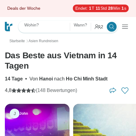
Deals der Woche
Endet:
1
T
11
Std
27
Min
60
s
Wohin?
Wann?
2
Startseite
Asien Rundreisen
〉
Das Beste aus Vietnam in 14
Tagen
14 Tage
•
Von
Hanoi
nach
Ho Chi Minh Stadt
4,8
(148 Bewertungen)
J
John