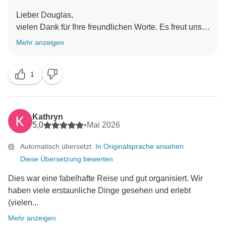
Lieber Douglas,
vielen Dank für Ihre freundlichen Worte. Es freut uns
sehr zu hören, dass Sie eine reibungslose und
Mehr anzeigen
angenehme Reise mit uns hatten! Long Pham und
das Team werden sich freuen zu hören, dass ihre
1
Bemühungen einen positiven Unterschied während
Ihrer Reise gemacht haben. Auch Ihre Bemerkung
über das Wetter wissen wir sehr zu schätzen. Es war
uns ein Vergnügen, Sie bei uns zu haben, und wir
Kathryn
hoffen, Sie bei einem weiteren Abenteuer wieder
5,0
•
Mai 2026
begrüßen zu dürfen.
Automatisch übersetzt.
In Originalsprache ansehen
Mit freundlichen Grüßen,
Diese Übersetzung bewerten
Dies war eine fabelhafte Reise und gut organisiert. Wir
haben viele erstaunliche Dinge gesehen und erlebt
(vielen...
Mehr anzeigen