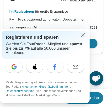
per person
Registrieren
für große Ersparnisse
Preis basierend auf privatem Doppelzimmer
Zahlungen vor Ort
€261
Registrieren und sparen
Reisetermin wählen
Werden Sie TourRadar+ Mitglied und
sparen
Sie bis zu 7%
auf alle 50.000 unserer
Abenteuer.
-32%
Von Freitag
Bis Donnerstag
14 Aug, 2026
27 Aug, 2026
Mit der Registrierung erkläre ich mich einverstanden mit
TourRadar's
Allgemeinen Geschäftsbedingungen
,
Datenschutzerklärung
, von TourRadar einverstanden und
Ab
€866
Englisch
+8 mehr
stimme dem Erhalt von Marketing-E-Mails zu.
Termine & Preise
Garantierte Durchführung
€
589
per person