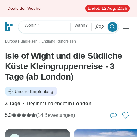
Deals der Woche
Endet:
12 Aug, 2026
Wohin?
Wann?
2
Europa Rundreisen
England Rundreisen
〉
Isle of Wight und die Südliche
Küste Kleingruppenreise - 3
Tage (ab London)
Unsere Empfehlung
3 Tage
•
Beginnt und endet in
London
5,0
(14 Bewertungen)