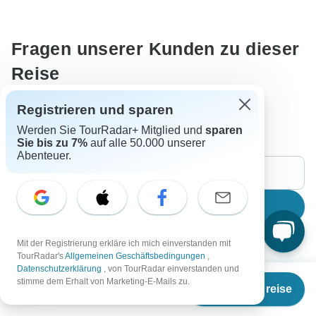
überweisen Sie niemals Geld oder kommunizieren Sie
nicht außerhalb der TourRadar-Website oder -App.
Fragen unserer Kunden zu dieser
Reise
Automatisch übersetzt.
In Originalsprache ansehen
Registrieren und sparen
Diese Übersetzung bewerten
Werden Sie TourRadar+ Mitglied und
sparen
Sie bis zu 7%
auf alle 50.000 unserer
Abenteuer.
Suche
Mit der Registrierung erkläre ich mich einverstanden mit
Der Inhalt unseres FAQ-Bereichs kann sich ändern.
TourRadar's
Allgemeinen Geschäftsbedingungen
,
Datenschutzerklärung
, von TourRadar einverstanden und
Ab
stimme dem Erhalt von Marketing-E-Mails zu.
Termine & Preise
€
565
per person
Alle Fragen
Accommodation
Preis / Verfügbarkeit