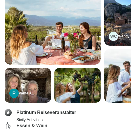
WC
Wendy
Pamela
Platinum Reiseveranstalter
Sicily Activities
Essen & Wein