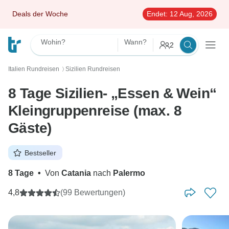
Deals der Woche
Endet:
12 Aug, 2026
Wohin?
Wann?
2
Italien Rundreisen
Sizilien Rundreisen
〉
8 Tage Sizilien- „Essen & Wein“
Kleingruppenreise (max. 8
Gäste)
Bestseller
8 Tage
•
Von
Catania
nach
Palermo
4,8
(99 Bewertungen)