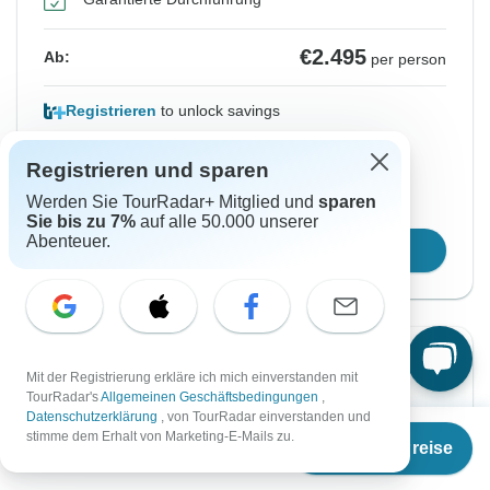
€2.495
Ab:
per person
Registrieren
to unlock savings
Preis basierend auf privatem Doppelzimmer
Registrieren und sparen
Werden Sie TourRadar+ Mitglied und
sparen
Platz für 48 Std reservieren
Sie bis zu 7%
auf alle 50.000 unserer
Abenteuer.
Reisetermin wählen
Sofortige Bestätigung
Mit der Registrierung erkläre ich mich einverstanden mit
TourRadar's
Allgemeinen Geschäftsbedingungen
,
Von Montag
Bis Montag
Datenschutzerklärung
, von TourRadar einverstanden und
Ab
12 Okt, 2026
19 Okt, 2026
stimme dem Erhalt von Marketing-E-Mails zu.
Termine & Preise
€
1.995
per person
Englisch