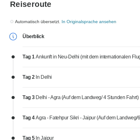
Reiseroute
Automatisch übersetzt.
In Originalsprache ansehen
Überblick
Tag 1
Ankunft in Neu-Delhi (mit dem internationalen Flu
Tag 2
In Delhi
Tag 3
Delhi - Agra (Auf dem Landweg/ 4 Stunden Fahrt)
Tag 4
Agra - Fatehpur Sikri - Jaipur (Auf dem Landweg/
Tag 5
In Jaipur