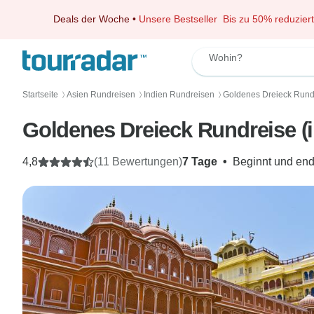
Deals der Woche
•
Unsere Bestseller
Bis zu 50% reduziert
Wohin?
Startseite
Asien Rundreisen
Indien Rundreisen
Goldenes Dreieck Rund
〉
〉
〉
Goldenes Dreieck Rundreise (i
4,8
(11 Bewertungen)
7 Tage
•
Beginnt und end