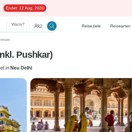
Endet:
12 Aug, 2026
Wann?
2
Reiseziele
Reisearten
reisen
nkl. Pushkar)
et in
Neu Delhi