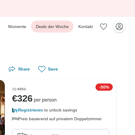
Momente
Deals der Woche
Kontakt
Share
Save
-50%
Ab
€651
€
326
per person
Registrieren
to unlock savings
Preis basierend auf privatem Doppelzimmer