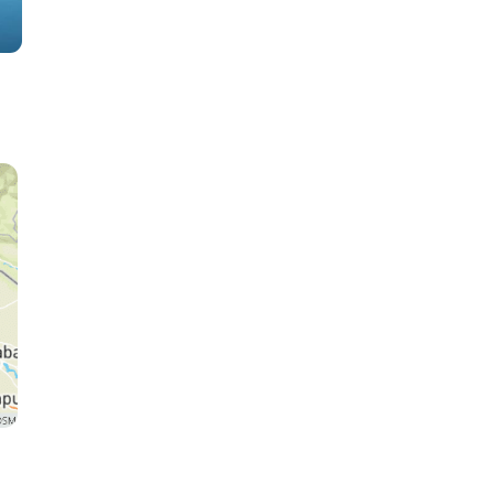
Jaipur
Pushkar