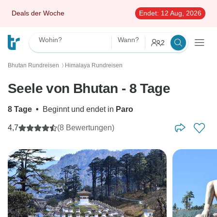
Deals der Woche
Endet:
12 Aug, 2026
Wohin?
Wann?
2
Bhutan Rundreisen
Himalaya Rundreisen
〉
Seele von Bhutan - 8 Tage
8 Tage
•
Beginnt und endet in
Paro
4,7
(8 Bewertungen)