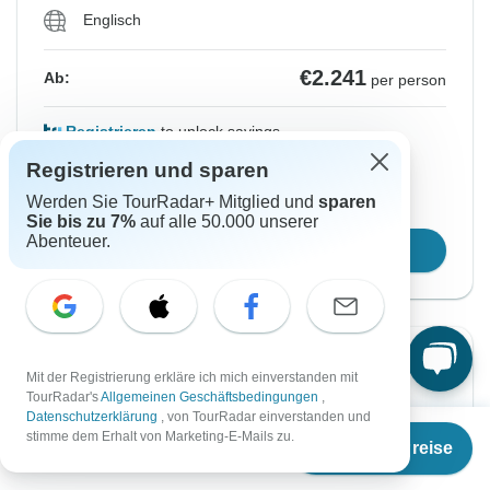
Englisch
€2.241
Ab:
per person
Registrieren
to unlock savings
Registrieren und sparen
Preis basierend auf gemeinsam genutztem
Zimmer
Werden Sie TourRadar+ Mitglied und
sparen
Sie bis zu 7%
auf alle 50.000 unserer
Abenteuer.
Reisetermin wählen
Sofortige Bestätigung
Mit der Registrierung erkläre ich mich einverstanden mit
TourRadar's
Allgemeinen Geschäftsbedingungen
,
Von Donnerstag
Bis Donnerstag
Datenschutzerklärung
, von TourRadar einverstanden und
Ab
10 Sep, 2026
17 Sep, 2026
stimme dem Erhalt von Marketing-E-Mails zu.
Termine & Preise
€
2.241
per person
Englisch