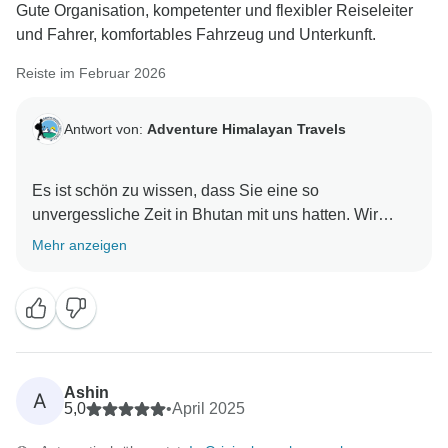
Gute Organisation, kompetenter und flexibler Reiseleiter
und Fahrer, komfortables Fahrzeug und Unterkunft.
Reiste im Februar 2026
Antwort von:
Adventure Himalayan Travels
Es ist schön zu wissen, dass Sie eine so
unvergessliche Zeit in Bhutan mit uns hatten. Wir
danken Ihnen für Ihre freundlichen und wertvollen
Mehr anzeigen
Ashin
A
5,0
•
April 2025