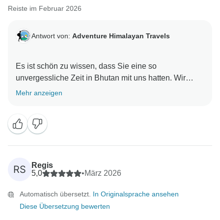
Reiste im Februar 2026
Antwort von:
Adventure Himalayan Travels
Es ist schön zu wissen, dass Sie eine so
unvergessliche Zeit in Bhutan mit uns hatten. Wir
danken Ihnen für Ihre freundlichen und wertvollen
Mehr anzeigen
Regis
RS
5,0
•
März 2026
Automatisch übersetzt.
In Originalsprache ansehen
Diese Übersetzung bewerten