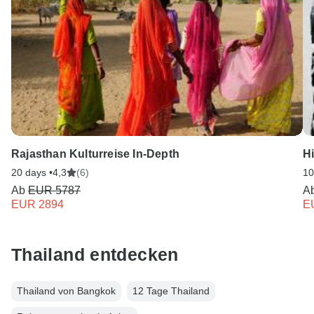
Rajasthan Kulturreise In-Depth
H
20 days •
4,3
(6)
10
Ab
EUR 5787
A
EUR 2894
E
Thailand entdecken
Thailand von Bangkok
12 Tage Thailand