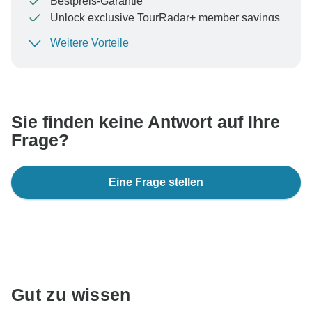
Bestpreis-Garantie
Unlock exclusive TourRadar+ member savings
Weitere Vorteile
Um Ihre Zahlung zu schützen und sicherzustellen,
dass Ihre Buchung in Österreich bearbeitet wird,
überweisen Sie niemals Geld oder kommunizieren Sie
nicht außerhalb der TourRadar-Website oder -App.
Sie finden keine Antwort auf Ihre
Frage?
Eine Frage stellen
Gut zu wissen