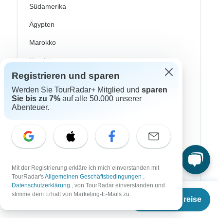
Südamerika
Ägypten
Marokko
Namibia
Registrieren und sparen
Südafrika
Werden Sie TourRadar+ Mitglied und
sparen
China
Sie bis zu 7%
auf alle 50.000 unserer
Abenteuer.
Indien
Israel
Japan
Neuseeland
Mit der Registrierung erkläre ich mich einverstanden mit
TourRadar's
Allgemeinen Geschäftsbedingungen
,
Philippinen
Datenschutzerklärung
, von TourRadar einverstanden und
Ab
stimme dem Erhalt von Marketing-E-Mails zu.
Termine & Preise
Sri Lanka
€
2.070
per person