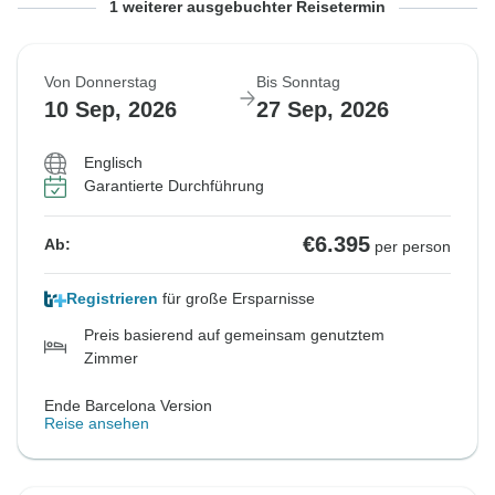
Von Donnerstag
Bis Sonntag
1 weiterer ausgebuchter Reisetermin
3 Sep, 2026
20 Sep, 2026
Von Donnerstag
Bis Sonntag
Ausgebucht
10 Sep, 2026
27 Sep, 2026
€6.650
Ab:
per person
Englisch
Garantierte Durchführung
Ähnliche Reisen für dieses Reisedatum
€6.395
Ab:
per person
Registrieren
für große Ersparnisse
Preis basierend auf gemeinsam genutztem
Zimmer
Ende Barcelona Version
Reise ansehen