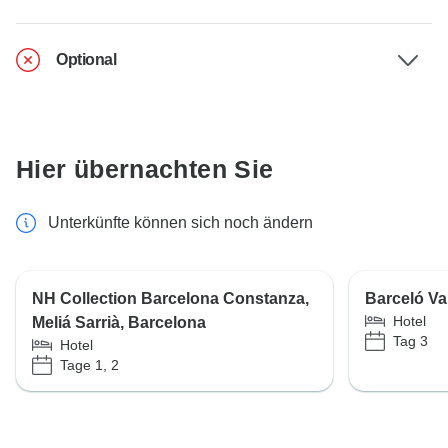
Optional
Hier übernachten Sie
Unterkünfte können sich noch ändern
NH Collection Barcelona Constanza,
Barceló Va
Hotel
Meliá Sarrià, Barcelona
Tag 3
Hotel
Tage 1, 2