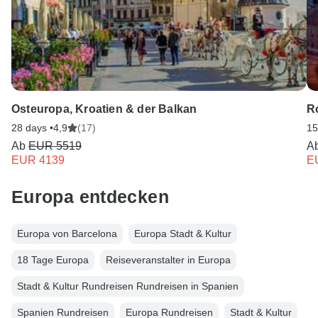
Osteuropa, Kroatien & der Balkan
Ro
28 days •
4,9
(17)
15
Ab
EUR 5519
A
EUR 4139
E
Europa entdecken
Europa von Barcelona
Europa Stadt & Kultur
18 Tage Europa
Reiseveranstalter in Europa
Stadt & Kultur Rundreisen Rundreisen in Spanien
Spanien Rundreisen
Europa Rundreisen
Stadt & Kultur