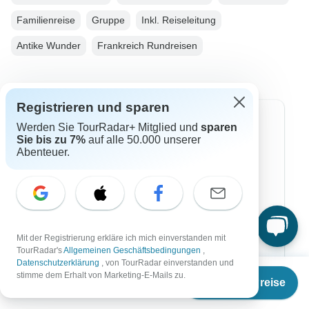
Familienreise
Gruppe
Inkl. Reiseleitung
Antike Wunder
Frankreich Rundreisen
Registrieren und sparen
Top Reiseziele
Werden Sie TourRadar+ Mitglied und
sparen
Sie bis zu 7%
auf alle 50.000 unserer
Abenteuer.
Afrika
Asien
Australien
Europa
Mit der Registrierung erkläre ich mich einverstanden mit
TourRadar's
Allgemeinen Geschäftsbedingungen
,
Südamerika
Datenschutzerklärung
, von TourRadar einverstanden und
Ab
€6.075
stimme dem Erhalt von Marketing-E-Mails zu.
Termine & Preise
Ägypten
€
5.468
per person