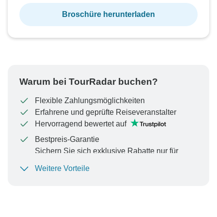
Broschüre herunterladen
Warum bei TourRadar buchen?
Flexible Zahlungsmöglichkeiten
Erfahrene und geprüfte Reiseveranstalter
Hervorragend bewertet auf
Bestpreis-Garantie
Sichern Sie sich exklusive Rabatte nur für
TourRadar+-Mitglieder
Weitere Vorteile
Um Ihre Zahlung zu schützen und sicherzustellen,
dass Ihre Buchung in Österreich bearbeitet wird,
überweisen Sie niemals Geld oder kommunizieren Sie
nicht außerhalb der TourRadar-Website oder -App.