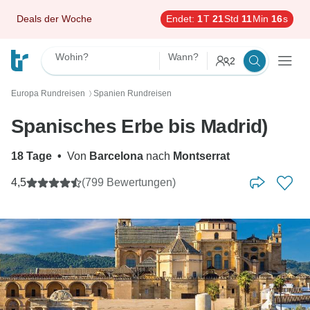
Deals der Woche
Endet:
1
T
21
Std
11
Min
14
s
Wohin?
Wann?
2
Europa Rundreisen
Spanien Rundreisen
〉
Spanisches Erbe bis Madrid)
18 Tage
•
Von
Barcelona
nach
Montserrat
4,5
(799 Bewertungen)