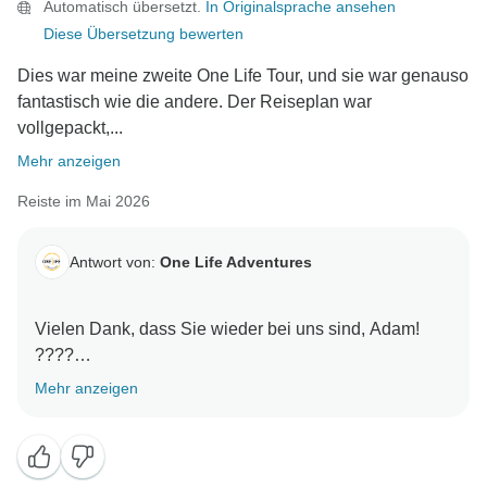
Automatisch übersetzt.
In Originalsprache ansehen
Diese Übersetzung bewerten
Dies war meine zweite One Life Tour, und sie war genauso
fantastisch wie die andere. Der Reiseplan war
vollgepackt,...
Mehr anzeigen
Reiste im Mai 2026
Antwort von:
One Life Adventures
Vielen Dank, dass Sie wieder bei uns sind, Adam!
????
Mehr anzeigen
Es freut uns sehr zu hören, dass Ihre zweite One Life
Tour genauso fantastisch war wie die erste. Ein
großes Kompliment auch an Jordan.
Arigatou gozaimasu, und hoffentlich sehen wir Sie bei