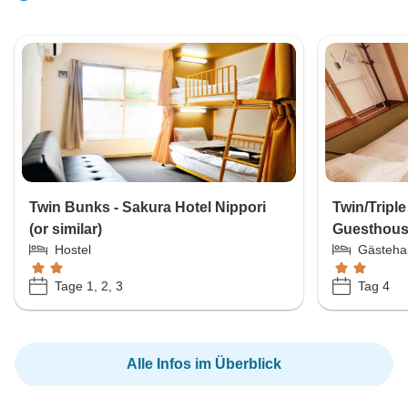
Twin Bunks - Sakura Hotel Nippori
Twin/Tripl
(or similar)
Guesthouse
Hostel
Gästeha
Tage 1, 2, 3
Tag 4
Alle Infos im Überblick