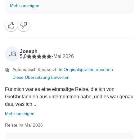
Reise für Sie so unvergesslich gemacht hat. Wir sind
Mehr anzeigen
ganz Ihrer Meinung - sie ist fantastisch! Ich freue mich,
dass Ihnen die Reiseroute, die Aktivitäten und die
allgemeine Stimmung gefallen haben (und ja... das
Wandern ist definitiv echt ????). Wir freuen uns schon
darauf, Sie bei Ihrem nächsten One Life-Abenteuer
begrüßen zu dürfen!
Joseph
JB
5,0
•
Mai 2026
Automatisch übersetzt.
In Originalsprache ansehen
Diese Übersetzung bewerten
Für mich war es eine einmalige Reise, die ich von
Großbritannien aus unternommen habe, und es war genau
das, was ich...
Mehr anzeigen
Reiste im Mai 2026