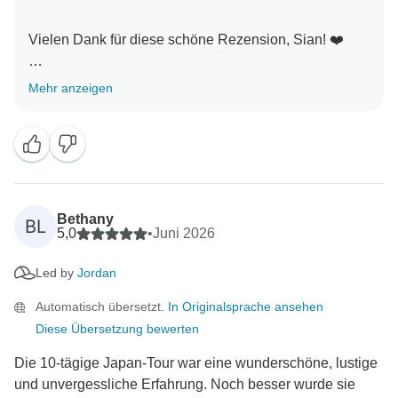
Vielen Dank für diese schöne Rezension, Sian! ❤️
Es freut uns sehr zu hören, dass Sie jede Sekunde
Mehr anzeigen
Ihres Japan-Abenteuers genossen haben und dass es
für Sie eine so besondere Geburtstagsreise wurde.
Ein großes Lob auch an Jordan! Wir freuen uns, dass
seine Leidenschaft für Japan, seine Ortskenntnisse
und seine Energie dazu beigetragen haben, dass die
Reise sowohl Spaß gemacht hat als auch sinnvoll
Bethany
BL
war.
5,0
•
Juni 2026
Led by
Jordan
Danke, dass Sie mit uns gefeiert haben, und wir
hoffen, dass wir Sie eines Tages bei einem weiteren
Automatisch übersetzt.
In Originalsprache ansehen
Abenteuer wiedersehen! :)
Diese Übersetzung bewerten
Die 10-tägige Japan-Tour war eine wunderschöne, lustige
und unvergessliche Erfahrung. Noch besser wurde sie