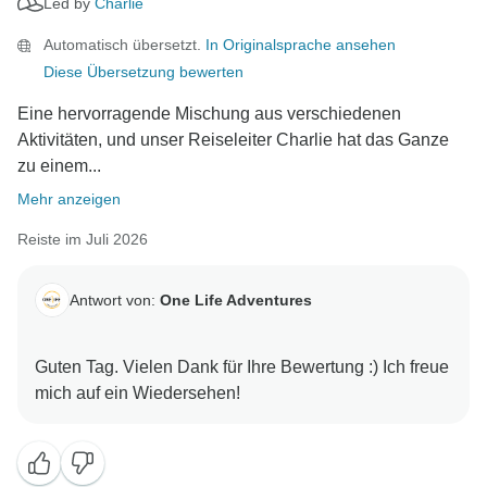
Led by
Charlie
Es tut uns leid, dass die Sommerhitze die Sache
etwas erschwert hat, aber wir sind wirklich froh, dass
Automatisch übersetzt.
In Originalsprache ansehen
die kleinere Gruppe Ihnen dennoch ein großartiges
Diese Übersetzung bewerten
Erlebnis beschert hat. Hoffentlich können wir Sie beim
nächsten Mal in einer anderen Jahreszeit wieder bei
Eine hervorragende Mischung aus verschiedenen
uns begrüßen, damit Sie Japan auf ganz neue Weise
Aktivitäten, und unser Reiseleiter Charlie hat das Ganze
genießen können (und vielleicht auch mit ein paar
zu einem...
weiteren Reisepartnern!).
Mehr anzeigen
Reiste im Juli 2026
Nochmals vielen Dank, dass Sie Teil der One Life-
Familie sind, und wir freuen uns schon sehr darauf,
Sie bei Ihrem nächsten Abenteuer mit uns
Antwort von:
One Life Adventures
Guten Tag. Vielen Dank für Ihre Bewertung :) Ich freue