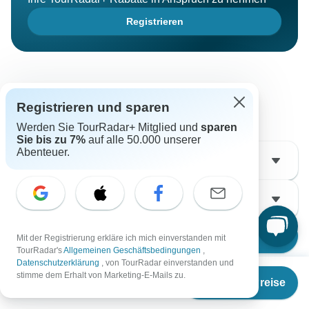
Registrieren
Termine & Preise
Registrieren und sparen
Werden Sie TourRadar+ Mitglied und
sparen
Abreisemonat und Reisende auswählen
Sie bis zu 7%
auf alle 50.000 unserer
Abenteuer.
Datum auswählen
2
Erwachsene
Termine & Preise
Mit der Registrierung erkläre ich mich einverstanden mit
TourRadar's
Allgemeinen Geschäftsbedingungen
,
Datenschutzerklärung
, von TourRadar einverstanden und
Ab
€2.295
stimme dem Erhalt von Marketing-E-Mails zu.
Termine & Preise
€
1.951
per person
Nächste Termine