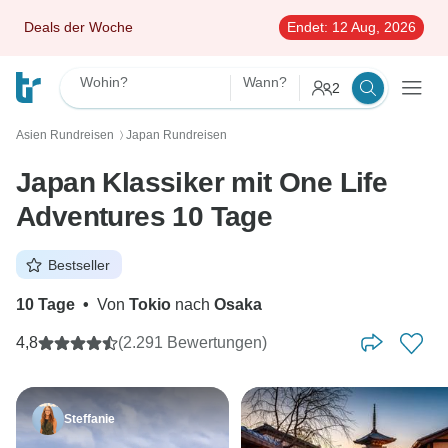
Deals der Woche
Endet:
12 Aug, 2026
Wohin?
Wann?
2
Asien Rundreisen
Japan Rundreisen
〉
Japan Klassiker mit One Life
Adventures 10 Tage
Bestseller
10 Tage
•
Von
Tokio
nach
Osaka
4,8
(2.291 Bewertungen)
Steffanie