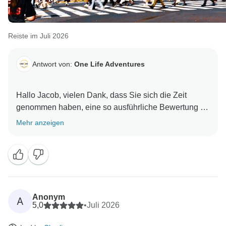
Reiste im Juli 2026
Antwort von:
One Life Adventures
Hallo Jacob, vielen Dank, dass Sie sich die Zeit
genommen haben, eine so ausführliche Bewertung zu
verfassen! Ich glaube, Sie haben die Bewertung auch
Mehr anzeigen
auf einer anderen Plattform hinterlassen. Nochmals
vielen Dank :) – Wir freuen uns sehr zu hören, dass
Sie eine so schöne Zeit mit Ihren Mitreisenden und
Reiseleitern hatten und dass die Balance zwischen
geplanten Aktivitäten und Freizeit genau richtig war.
Es freut uns sehr, dass auch die Tage in den Bergen
Anonym
A
letztendlich eine so angenehme Überraschung waren.
5,0
•
Juli 2026