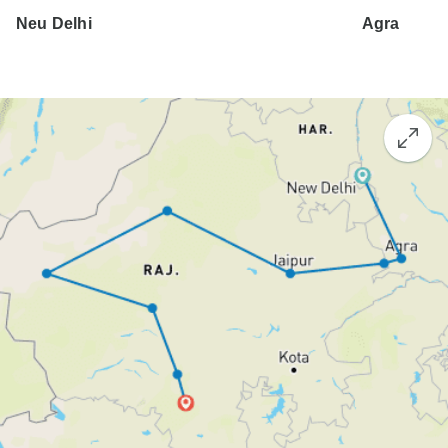
Neu Delhi
Agra