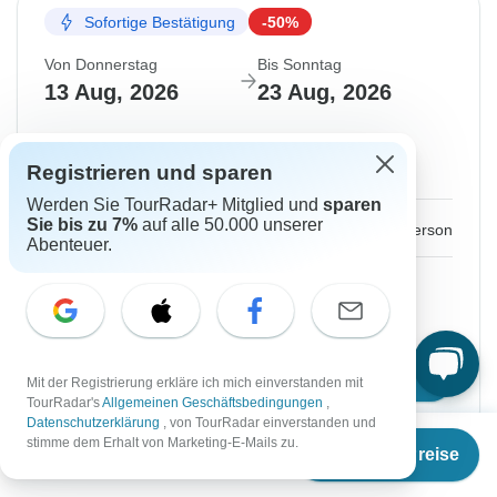
Sofortige Bestätigung
-50%
Von Donnerstag
Bis Sonntag
13 Aug, 2026
23 Aug, 2026
Englisch
+3 mehr
Garantierte Durchführung
Registrieren und sparen
Werden Sie TourRadar+ Mitglied und
sparen
Sie bis zu 7%
auf alle 50.000 unserer
€781
€1.562
Ab:
per person
Abenteuer.
Registrieren
to unlock savings
Preis basierend auf günstigstem Zimmer
Reisetermin wählen
Mit der Registrierung erkläre ich mich einverstanden mit
TourRadar's
Allgemeinen Geschäftsbedingungen
,
Datenschutzerklärung
, von TourRadar einverstanden und
Ab
€1.562
stimme dem Erhalt von Marketing-E-Mails zu.
Termine & Preise
€
781
per person
Sofortige Bestätigung
-50%