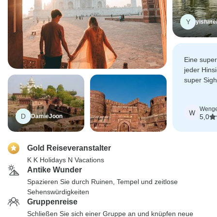
Y
yishmei
Eine super
jeder Hinsi
super Sig
mit guten 
Wenge
W
D
DamieJoon
5,0
Gold Reiseveranstalter
K K Holidays N Vacations
Antike Wunder
Spazieren Sie durch Ruinen, Tempel und zeitlose
Sehenswürdigkeiten
Gruppenreise
Schließen Sie sich einer Gruppe an und knüpfen neue