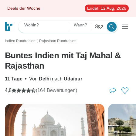
Deals der Woche
Endet:
12 Aug, 2026
Wohin?
Wann?
2
Indien Rundreisen
Rajasthan Rundreisen
〉
Buntes Indien mit Taj Mahal &
Rajasthan
11 Tage
•
Von
Delhi
nach
Udaipur
4,8
(164 Bewertungen)