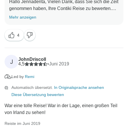
Hallo Jennaderita, Vielen Dank, dass Sie sich die Zeit
genommen haben, Ihre Contiki Reise zu bewerten.
Überprüfen Sie unsere Website für mehr Reisen und
Mehr anzeigen
mehr Spaß Erfahrungen. Wir freuen uns darauf, Sie
4
JohnDriscoll
J
4,5
•
Juni 2019
Led by
Remi
Automatisch übersetzt.
In Originalsprache ansehen
Diese Übersetzung bewerten
War eine tolle Reise! War in der Lage, einen großen Teil
von Irland zu sehen!
Reiste im Juni 2019