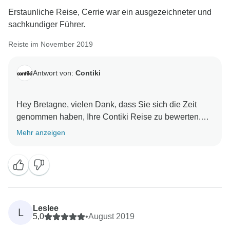
Erstaunliche Reise, Cerrie war ein ausgezeichneter und
sachkundiger Führer.
Reiste im November 2019
Antwort von:
Contiki
Hey Bretagne, vielen Dank, dass Sie sich die Zeit
genommen haben, Ihre Contiki Reise zu bewerten.
Wir freuen uns, Ihnen ein unvergessliches Erlebnis
Mehr anzeigen
bieten zu können. Wir freuen uns darauf, Sie bald
Leslee
L
5,0
•
August 2019