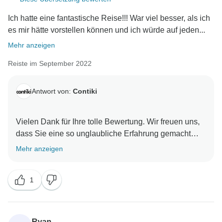
Ich hatte eine fantastische Reise!!! War viel besser, als ich
es mir hätte vorstellen können und ich würde auf jeden...
Mehr anzeigen
Reiste im September 2022
Antwort von:
Contiki
Vielen Dank für Ihre tolle Bewertung. Wir freuen uns,
dass Sie eine so unglaubliche Erfahrung gemacht
haben und dass unser Team von Anfang bis Ende
Mehr anzeigen
einen so positiven Eindruck hinterlassen hat. Wir
freuen uns darauf, Sie bald auf Ihrer nächsten Contiki-
1
Ryan