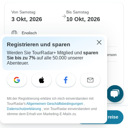
Von Samstag
Bis Samstag
3 Okt, 2026
10 Okt, 2026
Englisch
Garantierte Durchführung
Registrieren und sparen
Werden Sie TourRadar+ Mitglied und
sparen
€1.750
Ab:
per person
Sie bis zu 7%
auf alle 50.000 unserer
Abenteuer.
Registrieren
to unlock savings
Preis basierend auf privatem Doppelzimmer
Sommer Version
Reise ansehen
Mit der Registrierung erkläre ich mich einverstanden mit
TourRadar's
Allgemeinen Geschäftsbedingungen
,
Datenschutzerklärung
, von TourRadar einverstanden und
Ab
stimme dem Erhalt von Marketing-E-Mails zu.
Termine & Preise
€
1.185
per person
Von Samstag
Bis Samstag
10 Okt, 2026
17 Okt, 2026