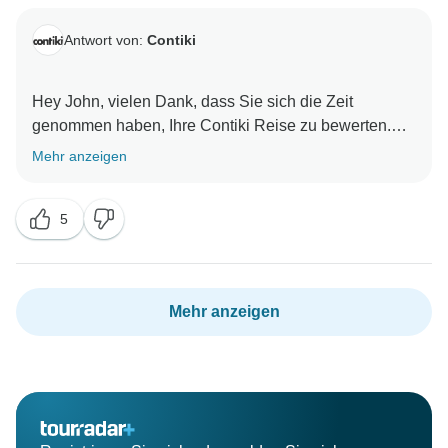
Antwort von:
Contiki
Hey John, vielen Dank, dass Sie sich die Zeit
genommen haben, Ihre Contiki Reise zu bewerten.
Wir freuen uns, dass Sie eine gute Zeit mit uns hatten.
Mehr anzeigen
Wir freuen uns darauf, Sie bald wieder auf einem
5
Mehr anzeigen