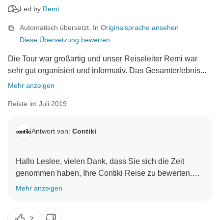
Led by
Remi
Automatisch übersetzt.
In Originalsprache ansehen
Diese Übersetzung bewerten
Die Tour war großartig und unser Reiseleiter Remi war
sehr gut organisiert und informativ. Das Gesamterlebnis...
Mehr anzeigen
Reiste im Juli 2019
Antwort von:
Contiki
Hallo Leslee, vielen Dank, dass Sie sich die Zeit
genommen haben, Ihre Contiki Reise zu bewerten.
Wir sind so glücklich zu wissen, dass wir eine
Mehr anzeigen
wunderbare Contiki Erfahrung gemacht haben. Wir
freuen uns darauf, Sie bald wieder auf einem Contiki
2