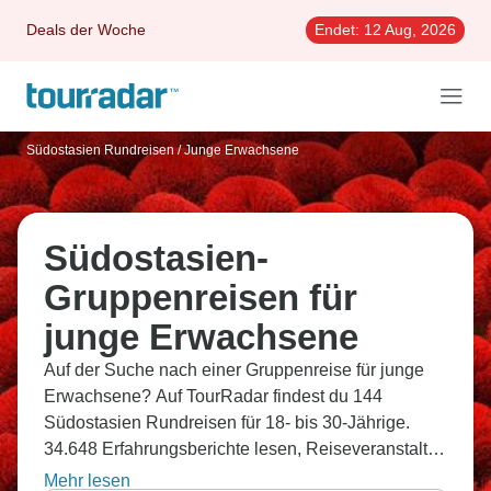
Deals der Woche
Endet:
12 Aug, 2026
Südostasien Rundreisen
/
Junge Erwachsene
Südostasien-
Gruppenreisen für
junge Erwachsene
Auf der Suche nach einer Gruppenreise für junge
Erwachsene? Auf TourRadar findest du 144
Südostasien Rundreisen für 18- bis 30-Jährige.
34.648 Erfahrungsberichte lesen, Reiseveranstalter
vergleichen und die passende Reise flexibel
Mehr lesen