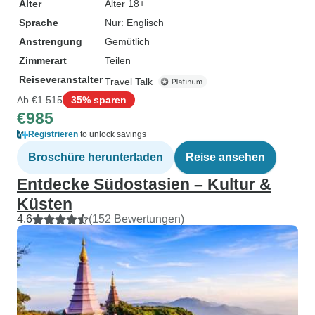
Alter
Alter 18+
Sprache
Nur: Englisch
Anstrengung
Gemütlich
Zimmerart
Teilen
Reiseveranstalter
Travel Talk
Ab
€1.515
35% sparen
€985
Registrieren
to unlock savings
Broschüre herunterladen
Reise ansehen
Entdecke Südostasien – Kultur &
Küsten
4,6
(152 Bewertungen)