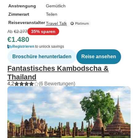
Anstrengung
Gemütlich
Zimmerart
Teilen
Reiseveranstalter
Travel Talk
Ab
€2.277
35% sparen
€1.480
Registrieren
to unlock savings
Broschüre herunterladen
Reise ansehen
Fantastisches Kambodscha &
Thailand
4,2
(6 Bewertungen)