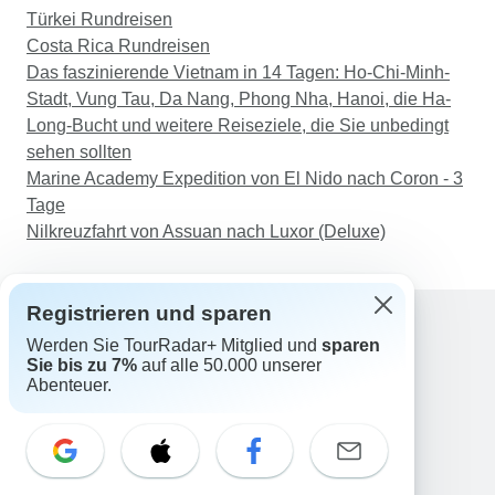
Türkei Rundreisen
mussten wir uns insbesondere bei den Aktivitäten
Costa Rica Rundreisen
in Vietnam (von den 3 Ländern) in der Regel zu
Das faszinierende Vietnam in 14 Tagen: Ho-Chi-Minh-
zweit zusammenfinden, wodurch ich mich immer
Stadt, Vung Tau, Da Nang, Phong Nha, Hanoi, die Ha-
wieder unbeholfen und fehl am Platz fühlte. - Ich
Long-Bucht und weitere Reiseziele, die Sie unbedingt
habe den Besuch der Schokoladenfabrik in
sehen sollten
Vietnam sehr genossen und 3 Produkte gekauft -
Marine Academy Expedition von El Nido nach Coron - 3
2 Schokoladentafeln und ein Glas
Tage
Schokoladenaufstrich. Als ich eine Woche später
Nilkreuzfahrt von Assuan nach Luxor (Deluxe)
nach Hause kam, um sie zu essen, war in jedem
Schokoriegel ein lebender Wurm(!) und auf einem
war ein Spinnennetz oder Seide oder so etwas.
Registrieren und sparen
Beide sahen alt aus und schmeckten alt, hatten
aber ein Verfallsdatum für das nächste Jahr
Werden Sie TourRadar+ Mitglied und
sparen
Support
(2025) und das darauffolgende Jahr (2026). Als
Sie bis zu 7%
auf alle 50.000 unserer
Kontakt
Abenteuer.
ich das Glas mit dem Schokoladenaufstrich
Deutschland +49 157 3599 5047
öffnete, war es versiegelt, aber unter dem Siegel
Österreich +43 720 116651
sah es aus, als hätte man einen Finger
Schweiz +41 225 183 195
hineingetan. Ich war so angewidert, dass ich alle
E-Mail: support@tourradar.com