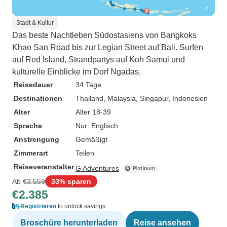
Stadt & Kultur
Das beste Nachtleben Südostasiens von Bangkoks
Khao San Road bis zur Legian Street auf Bali. Surfen
auf Red Island, Strandpartys auf Koh Samui und
kulturelle Einblicke im Dorf Ngadas.
Reisedauer
34 Tage
Destinationen
Thailand
, Malaysia
, Singapur
, Indonesien
Alter
Alter 18-39
Sprache
Nur: Englisch
Anstrengung
Gemäßigt
Zimmerart
Teilen
Reiseveranstalter
G Adventures
Ab
€3.559
33% sparen
€2.385
Registrieren
to unlock savings
Broschüre herunterladen
Reise ansehen