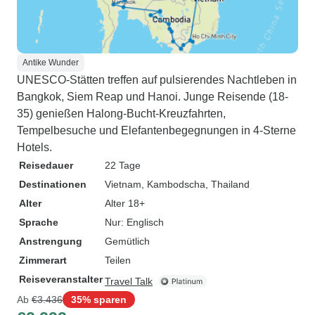
Antike Wunder
UNESCO-Stätten treffen auf pulsierendes Nachtleben in
Bangkok, Siem Reap und Hanoi. Junge Reisende (18-
35) genießen Halong-Bucht-Kreuzfahrten,
Tempelbesuche und Elefantenbegegnungen in 4-Sterne
Hotels.
Reisedauer
22 Tage
Destinationen
Vietnam
, Kambodscha
, Thailand
Alter
Alter 18+
Sprache
Nur: Englisch
Anstrengung
Gemütlich
Zimmerart
Teilen
Reiseveranstalter
Travel Talk
Ab
€3.436
35% sparen