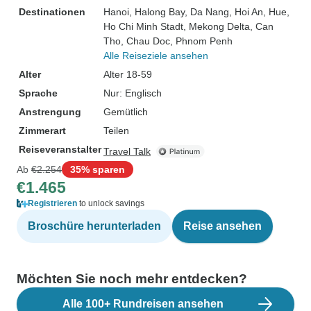
Destinationen
Hanoi
, Halong Bay
, Da Nang
, Hoi An
, Hue
,
Ho Chi Minh Stadt
, Mekong Delta
, Can
Tho
, Chau Doc
, Phnom Penh
Alle Reiseziele ansehen
Alter
Alter 18-59
Sprache
Nur: Englisch
Anstrengung
Gemütlich
Zimmerart
Teilen
Reiseveranstalter
Travel Talk
Ab
€2.254
35% sparen
€1.465
Registrieren
to unlock savings
Broschüre herunterladen
Reise ansehen
Möchten Sie noch mehr entdecken?
Alle 100+ Rundreisen ansehen