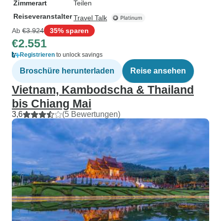
Zimmerart
Teilen
Reiseveranstalter
Travel Talk
Ab
€3.924
35% sparen
€2.551
Registrieren
to unlock savings
Broschüre herunterladen
Reise ansehen
Vietnam, Kambodscha & Thailand
bis Chiang Mai
3,6
(5 Bewertungen)