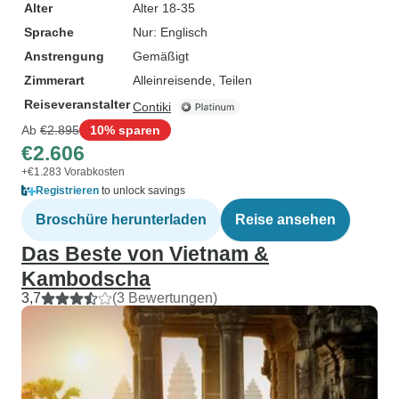
Alter
Alter 18-35
Sprache
Nur: Englisch
Anstrengung
Gemäßigt
Zimmerart
Alleinreisende, Teilen
Reiseveranstalter
Contiki
Ab
€2.895
10% sparen
€2.606
+€1.283 Vorabkosten
Registrieren
to unlock savings
Broschüre herunterladen
Reise ansehen
Das Beste von Vietnam &
Kambodscha
3,7
(3 Bewertungen)