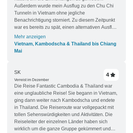
Außerdem wurde mein Ausflug zu den Chu Chi
Tunneln in Vietnam ohne jegliche
Benachrichtigung storniert. Zu diesem Zeitpunkt
war es bereits zu spät, einen alternativen Ausflug
zu buchen, da wir erst erfuhren, dass unsere
Mehr anzeigen
Reise nicht fortgesetzt wird, als wir in der
Vietnam, Kambodscha & Thailand bis Chiang
Hotellobby zurückgelassen und nicht abgeholt
Mai
wurden. An manchen Tagen war die Fahrt mit
dem Bus zu lang. Insgesamt war es jedoch eine
wirklich gute Reise, bei der wir viel gesehen
SK
4
haben. Ich würde die Reise mit einigen
Verreist im Dezember
Änderungen wiederholen.
Die Reise Fantastic Cambodia & Thailand war
eine unglaubliche Reise! Sie begann in Vietnam,
ging dann weiter nach Kambodscha und endete
in Thailand. Die Reiseroute war vollgepackt mit
tollen Sehenswürdigkeiten und Aktivitäten. Die
Reiseleiter der einzelnen Länder haben sich
wirklich um die ganze Gruppe gekümmert und