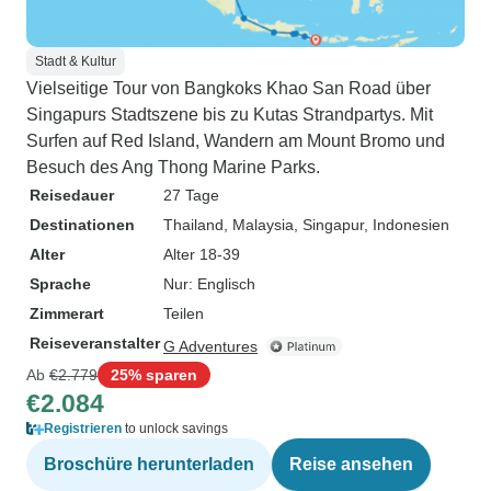
Stadt & Kultur
Vielseitige Tour von Bangkoks Khao San Road über
Singapurs Stadtszene bis zu Kutas Strandpartys. Mit
Surfen auf Red Island, Wandern am Mount Bromo und
Besuch des Ang Thong Marine Parks.
Reisedauer
27 Tage
Destinationen
Thailand
, Malaysia
, Singapur
, Indonesien
Alter
Alter 18-39
Sprache
Nur: Englisch
Zimmerart
Teilen
Reiseveranstalter
G Adventures
Ab
€2.779
25% sparen
€2.084
Registrieren
to unlock savings
Broschüre herunterladen
Reise ansehen