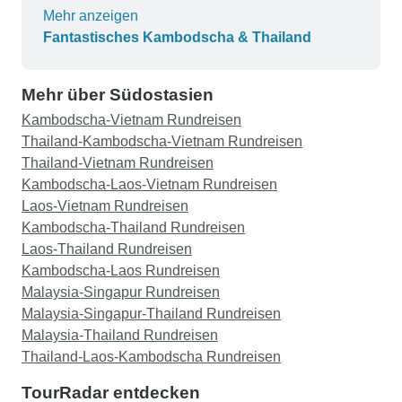
dafür gesorgt, dass es uns allen gut ging und wir
Mehr anzeigen
sicher blieben. Ein paar Höhepunkte möchte ich
Fantastisches Kambodscha & Thailand
noch erwähnen: - Jedes Mal, wenn Sie das Land
wechseln, verlieren Sie einige Leute auf Ihrer
Mehr über Südostasien
Tour und gewinnen andere dazu. Mir war nicht
bewusst, dass die Gruppe so strukturiert sein
Kambodscha-Vietnam Rundreisen
würde. - Wenn Sie das Land wechseln,
Thailand-Kambodscha-Vietnam Rundreisen
bekommen Sie auch einen neuen Reiseleiter,
Thailand-Vietnam Rundreisen
denn jeder Reiseleiter kann nur in diesem
Kambodscha-Laos-Vietnam Rundreisen
bestimmten Land arbeiten. Er begleitet Sie also
Laos-Vietnam Rundreisen
nicht auf der Bootsfahrt oder dem Flug ins
Kambodscha-Thailand Rundreisen
nächste Land. - Ich bin jeden Tag weniger
Laos-Thailand Rundreisen
gelaufen, als ich erwartet hatte. Ich glaube, ich
Kambodscha-Laos Rundreisen
hatte einen Tag mit 15 Kilometern pro Tag, aber
Malaysia-Singapur Rundreisen
der Rest lag bei etwa 8 Kilometern pro Tag, weil
Malaysia-Singapur-Thailand Rundreisen
ich mit dem Bus oder dem Boot unterwegs war. -
Malaysia-Thailand Rundreisen
Ich war ein Alleinreisender. Während die anderen
Thailand-Laos-Kambodscha Rundreisen
Mitglieder der Reisegruppe mir das Gefühl
TourRadar entdecken
gaben, dazuzugehören und auf mich aufpassten,