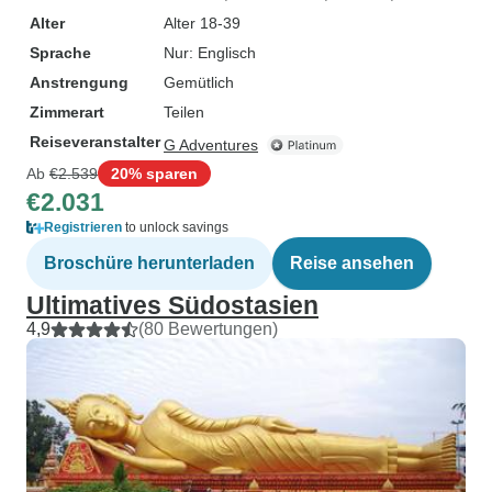
Alter
Alter 18-39
Sprache
Nur: Englisch
Anstrengung
Gemütlich
Zimmerart
Teilen
Reiseveranstalter
G Adventures
Ab
€2.539
20% sparen
€2.031
Registrieren
to unlock savings
Broschüre herunterladen
Reise ansehen
Ultimatives Südostasien
4,9
(80 Bewertungen)