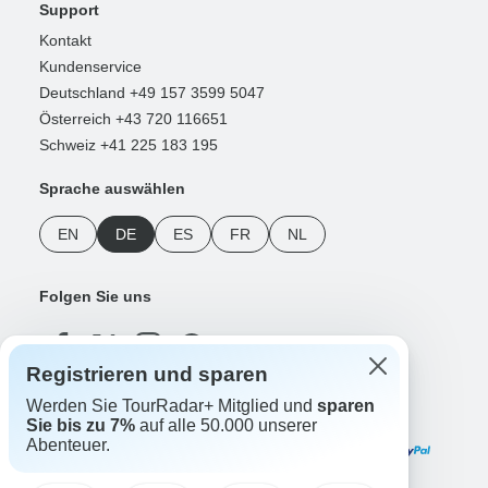
Support
Kontakt
Kundenservice
Deutschland +49 157 3599 5047
Österreich +43 720 116651
Schweiz +41 225 183 195
Sprache auswählen
EN
DE
ES
FR
NL
Folgen Sie uns
Registrieren und sparen
Werden Sie TourRadar+ Mitglied und
sparen
Zahlungsmethoden
Sie bis zu 7%
auf alle 50.000 unserer
Abenteuer.