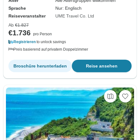
Alter
Alle Altersgruppen willkommen
Sprache
Nur: Englisch
Reiseveranstalter
UME Travel Co. Ltd
Ab
€1.827
€1.736
pro Person
Registrieren
to unlock savings
Preis basierend auf privatem Doppelzimmer
Broschüre herunterladen
Reise ansehen