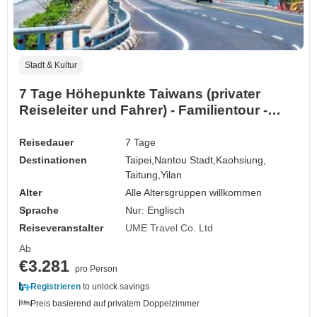
Stadt & Kultur
7 Tage Höhepunkte Taiwans (privater
Reiseleiter und Fahrer) - Familientour -
anpassbar
Reisedauer
7 Tage
Destinationen
Taipei,
Nantou Stadt,
Kaohsiung,
Taitung,
Yilan
Alter
Alle Altersgruppen willkommen
Sprache
Nur: Englisch
Reiseveranstalter
UME Travel Co. Ltd
Ab
€3.281
pro Person
Registrieren
to unlock savings
Preis basierend auf privatem Doppelzimmer