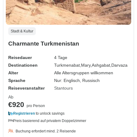
Stadt & Kultur
Charmante Turkmenistan
Reisedauer
4 Tage
Destinationen
Turkmenabat,
Mary,
Ashgabat,
Darvaza
Alter
Alle Altersgruppen willkommen
Sprache
Nur: Englisch, Russisch
Reiseveranstalter
Stantours
Ab
€920
pro Person
Registrieren
to unlock savings
Preis basierend auf privatem Doppelzimmer
Buchung erfordert mind. 2 Reisende