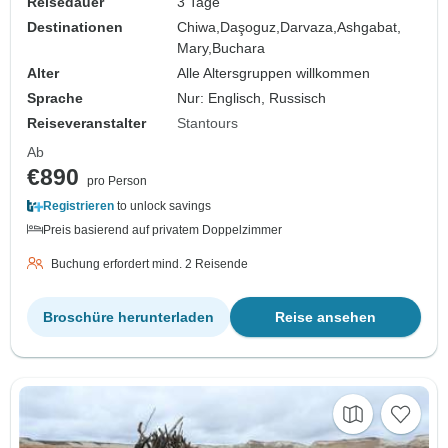
Reisedauer
3 Tage
Destinationen
Chiwa,
Daşoguz,
Darvaza,
Ashgabat,
Mary,
Buchara
Alter
Alle Altersgruppen willkommen
Sprache
Nur: Englisch, Russisch
Reiseveranstalter
Stantours
Ab
€890
pro Person
Registrieren
to unlock savings
Preis basierend auf privatem Doppelzimmer
Buchung erfordert mind. 2 Reisende
Broschüre herunterladen
Reise ansehen