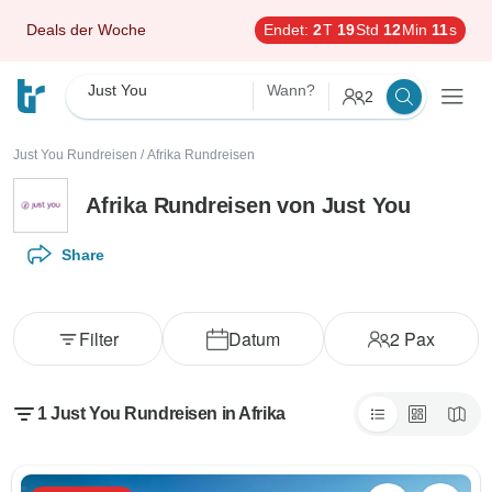
Deals der Woche
Endet:
2
T
19
Std
12
Min
11
s
Just You
Wann?
2
Just You Rundreisen
/
Afrika Rundreisen
Afrika Rundreisen von Just You
Share
Filter
Datum
2
Pax
1 Just You Rundreisen in Afrika