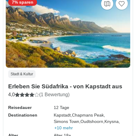
7% sparen
Stadt & Kultur
Erleben Sie Südafrika - von Kapstadt aus
4,0
(1 Bewertung)
Reisedauer
12 Tage
Destinationen
Kapstadt,
Chapmans Peak,
Simons Town,
Oudtshoorn,
Knysna,
+10 mehr
Alter
Alter 18+