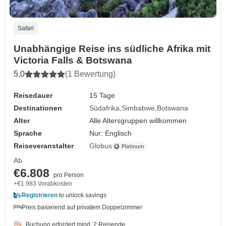
Safari
Unabhängige Reise ins südliche Afrika mit
Victoria Falls & Botswana
5,0
(1 Bewertung)
Reisedauer
15 Tage
Destinationen
Südafrika
Simbabwe
Botswana
Alter
Alle Altersgruppen willkommen
Sprache
Nur: Englisch
Reiseveranstalter
Globus
Ab
€6.808
pro Person
+€1.983 Vorabkosten
Registrieren
to unlock savings
Preis basierend auf privatem Doppelzimmer
Buchung erfordert mind. 2 Reisende