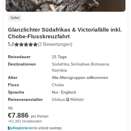
Safari
Glanzlichter Südafrikas & Victoriafälle inkl.
Chobe-Flusskreuzfahrt
5,0
(2 Bewertungen)
Reisedauer
15 Tage
Destinationen
Südafrika
Simbabwe
Botswana
Namibia
Alter
Alle Altersgruppen willkommen
Fluss
Chobe
Sprache
Nur: Englisch
Reiseveranstalter
Globus
Ab
€7.886
pro Person
+€1.363 Vorabkosten
Registrieren
to unlock savings