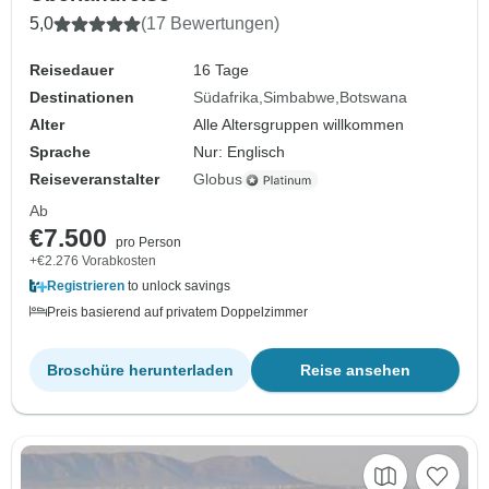
5,0
(17 Bewertungen)
Reisedauer
16 Tage
Destinationen
Südafrika
Simbabwe
Botswana
Alter
Alle Altersgruppen willkommen
Sprache
Nur: Englisch
Reiseveranstalter
Globus
Ab
€7.500
pro Person
+€2.276 Vorabkosten
Registrieren
to unlock savings
Preis basierend auf privatem Doppelzimmer
Broschüre herunterladen
Reise ansehen