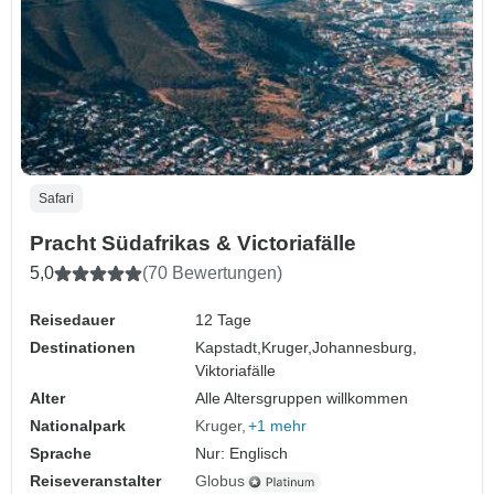
Safari
Pracht Südafrikas & Victoriafälle
5,0
(70 Bewertungen)
Reisedauer
12 Tage
Destinationen
Kapstadt,
Kruger,
Johannesburg,
Viktoriafälle
Alter
Alle Altersgruppen willkommen
Nationalpark
Kruger
+1 mehr
Sprache
Nur: Englisch
Reiseveranstalter
Globus