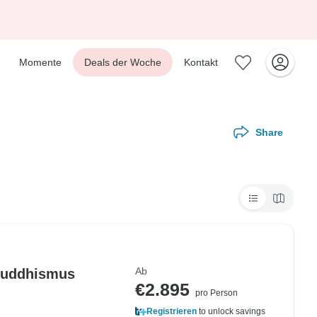
Momente
Deals der Woche
Kontakt
Share
Ab
 Buddhismus
€2.895
pro Person
Registrieren
to unlock savings