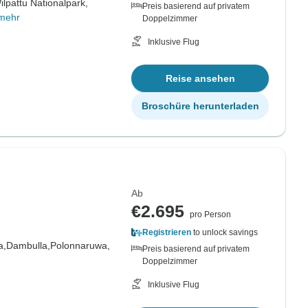
ilpattu Nationalpark,
Preis basierend auf privatem
mehr
Doppelzimmer
Inklusive Flug
Reise ansehen
Broschüre herunterladen
Ab
€2.695
pro Person
Registrieren
to unlock savings
a,
Dambulla,
Polonnaruwa,
Preis basierend auf privatem
Doppelzimmer
Inklusive Flug