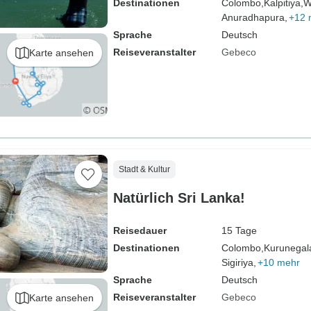
Destinationen
Colombo,
Kalpitiya,
W
Anuradhapura,
+12 
Sprache
Deutsch
Reiseveranstalter
Gebeco
Karte ansehen
Stadt & Kultur
Natürlich Sri Lanka!
Reisedauer
15 Tage
Destinationen
Colombo,
Kurunegal
Sigiriya,
+10 mehr
Sprache
Deutsch
Reiseveranstalter
Gebeco
Karte ansehen