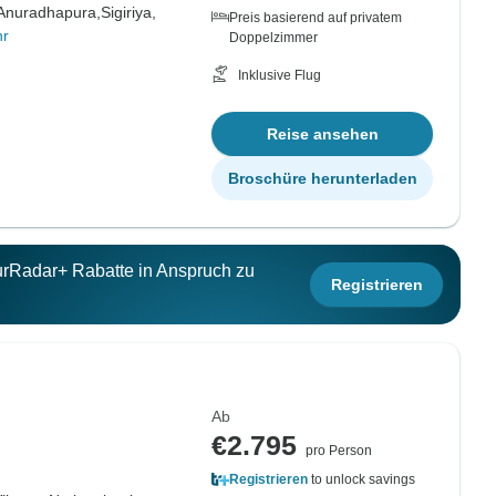
Anuradhapura,
Sigiriya,
Preis basierend auf privatem
hr
Doppelzimmer
Inklusive Flug
Reise ansehen
Broschüre herunterladen
ourRadar+ Rabatte in Anspruch zu
Registrieren
Ab
€2.795
pro Person
Registrieren
to unlock savings