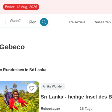
Endet:
12 Aug, 2026
Wann?
2
Reiseziele
Reisearten
 Gebeco
o Rundreisen in Sri Lanka
Antike Wunder
Sri Lanka - heilige Insel des
Reisedauer
15 Tage